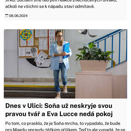
ačkoli ne všichni se k nápadu staví odmítavě.
08.06.2024
Dnes v Ulici: Soňa už neskryje svou
pravou tvář a Eva Lucce nedá pokoj
Po tom, co prasklo, že je Soňa mrcha, to vypadalo, že bude
pro Magdu opravdu těžkým oříškem. Teď to ale vypadá, že se