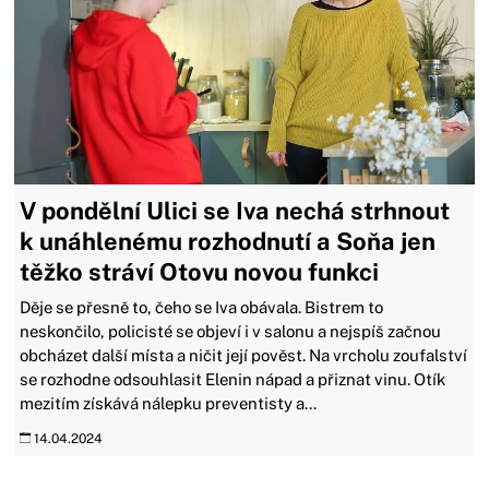
V pondělní Ulici se Iva nechá strhnout
k unáhlenému rozhodnutí a Soňa jen
těžko stráví Otovu novou funkci
Děje se přesně to, čeho se Iva obávala. Bistrem to
neskončilo, policisté se objeví i v salonu a nejspíš začnou
obcházet další místa a ničit její pověst. Na vrcholu zoufalství
se rozhodne odsouhlasit Elenin nápad a přiznat vinu. Otík
mezitím získává nálepku preventisty a...
14.04.2024