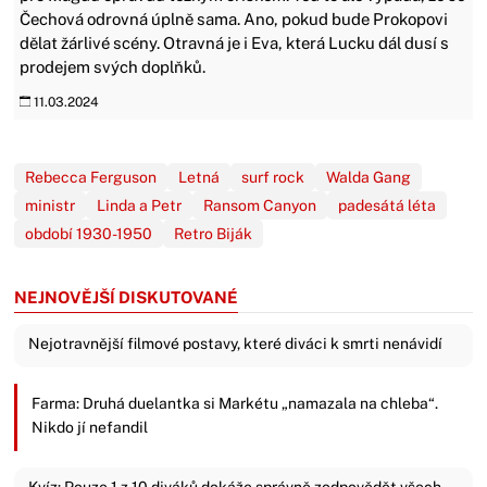
Čechová odrovná úplně sama. Ano, pokud bude Prokopovi
dělat žárlivé scény. Otravná je i Eva, která Lucku dál dusí s
prodejem svých doplňků.
11.03.2024
Rebecca Ferguson
Letná
surf rock
Walda Gang
ministr
Linda a Petr
Ransom Canyon
padesátá léta
období 1930-1950
Retro Biják
NEJNOVĚJŠÍ DISKUTOVANÉ
Nejotravnější filmové postavy, které diváci k smrti nenávidí
Farma: Druhá duelantka si Markétu „namazala na chleba“.
Nikdo jí nefandil
Kvíz: Pouze 1 z 10 diváků dokáže správně zodpovědět všech