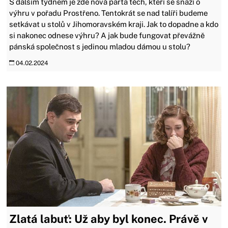
S dalším týdnem je zde nová parta těch, kteří se snaží o
výhru v pořadu Prostřeno. Tentokrát se nad talíři budeme
setkávat u stolů v Jihomoravském kraji. Jak to dopadne a kdo
si nakonec odnese výhru? A jak bude fungovat převážně
pánská společnost s jedinou mladou dámou u stolu?
04.02.2024
Zlatá labuť: Už aby byl konec. Právě v