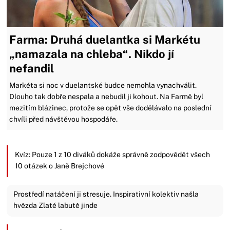
Farma: Druhá duelantka si Markétu
„namazala na chleba“. Nikdo jí
nefandil
Markéta si noc v duelantské budce nemohla vynachválit.
Dlouho tak dobře nespala a nebudil ji kohout. Na Farmě byl
mezitím blázinec, protože se opět vše dodělávalo na poslední
chvíli před návštěvou hospodáře.
Kvíz: Pouze 1 z 10 diváků dokáže správně zodpovědět všech
10 otázek o Janě Brejchové
Prostředí natáčení ji stresuje. Inspirativní kolektiv našla
hvězda Zlaté labutě jinde