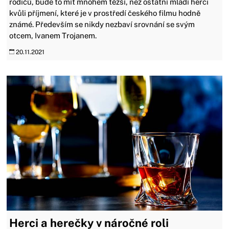
rodičů, bude to mít mnohem těžší, než ostatní mladí herci
kvůli příjmení, které je v prostředí českého filmu hodně
známé. Především se nikdy nezbaví srovnání se svým
otcem, Ivanem Trojanem.
20.11.2021
Herci a herečky v náročné roli