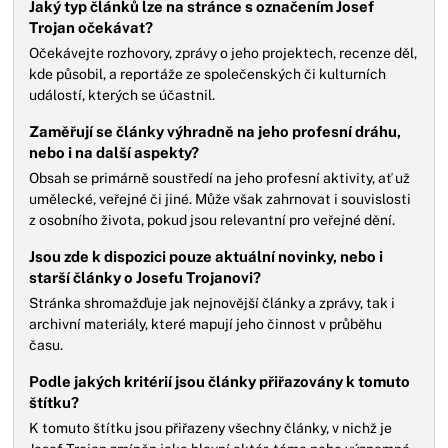
Jaký typ článků lze na stránce s označením Josef
Trojan očekávat?
Očekávejte rozhovory, zprávy o jeho projektech, recenze děl,
kde působil, a reportáže ze společenských či kulturních
událostí, kterých se účastnil.
Zaměřují se články výhradně na jeho profesní dráhu,
nebo i na další aspekty?
Obsah se primárně soustředí na jeho profesní aktivity, ať už
umělecké, veřejné či jiné. Může však zahrnovat i souvislosti
z osobního života, pokud jsou relevantní pro veřejné dění.
Jsou zde k dispozici pouze aktuální novinky, nebo i
starší články o Josefu Trojanovi?
Stránka shromažďuje jak nejnovější články a zprávy, tak i
archivní materiály, které mapují jeho činnost v průběhu
času.
Podle jakých kritérií jsou články přiřazovány k tomuto
štítku?
K tomuto štítku jsou přiřazeny všechny články, v nichž je