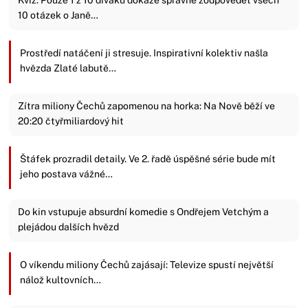
10 otázek o Janě…
Prostředí natáčení ji stresuje. Inspirativní kolektiv našla
hvězda Zlaté labutě…
Zítra miliony Čechů zapomenou na horka: Na Nově běží ve
20:20 čtyřmiliardový hit
Štáfek prozradil detaily. Ve 2. řadě úspěšné série bude mít
jeho postava vážné…
Do kin vstupuje absurdní komedie s Ondřejem Vetchým a
plejádou dalších hvězd
O víkendu miliony Čechů zajásají: Televize spustí největší
nálož kultovních…