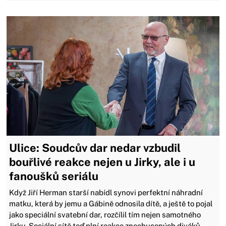
Ulice: Soudcův dar nedar vzbudil
bouřlivé reakce nejen u Jirky, ale i u
fanoušků seriálu
Když Jiří Herman starší nabídl synovi perfektní náhradní
matku, která by jemu a Gábině odnosila dítě, a ještě to pojal
jako speciální svatební dar, rozčílil tím nejen samotného
Jirku. Sociální sítě teď plní reakce znechucených diváků,