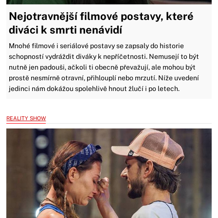
Nejotravnější filmové postavy, které
diváci k smrti nenávidí
Mnohé filmové i seriálové postavy se zapsaly do historie
schopností vydráždit diváky k nepříčetnosti. Nemusejí to být
nutně jen padouši, ačkoli ti obecně převažují, ale mohou být
prostě nesmírně otravní, přihlouplí nebo mrzutí. Níže uvedení
jedinci nám dokážou spolehlivě hnout žlučí i po letech.
REALITY SHOW