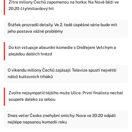
Zítra miliony Čechů zapomenou na horka: Na Nově běží ve
20:20 čtyřmiliardový hit
Štáfek prozradil detaily. Ve 2. řadě úspěšné série bude mít
jeho postava vážné problémy
Do kin vstupuje absurdní komedie s Ondřejem Vetchým a
plejádou dalších hvězd
O víkendu miliony Čechů zajásají: Televize spustí největší
nálož kultovních trháků
Zvolte nejsympatičtějšího muže Ulice. První finalista nechal
soupeře daleko za sebou
Dnes večer Česko znehybní smíchy: Nova ve 20:20 odpálí
nejlépe napsanou komedii roku