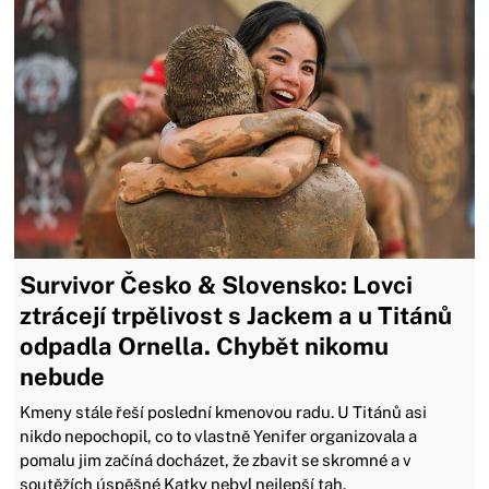
Survivor Česko & Slovensko: Lovci
ztrácejí trpělivost s Jackem a u Titánů
odpadla Ornella. Chybět nikomu
nebude
Kmeny stále řeší poslední kmenovou radu. U Titánů asi
nikdo nepochopil, co to vlastně Yenifer organizovala a
pomalu jim začíná docházet, že zbavit se skromné a v
soutěžích úspěšné Katky nebyl nejlepší tah.