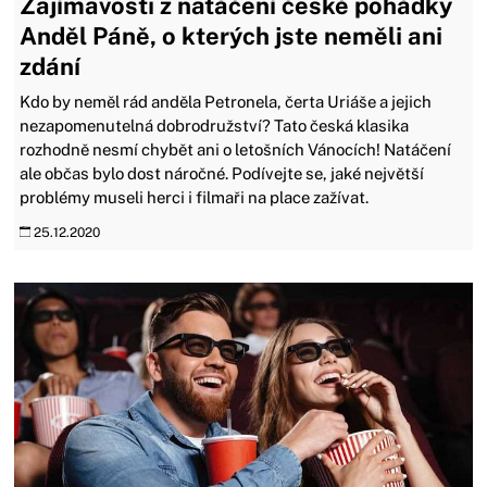
Zajímavosti z natáčení české pohádky
Anděl Páně, o kterých jste neměli ani
zdání
Kdo by neměl rád anděla Petronela, čerta Uriáše a jejich
nezapomenutelná dobrodružství? Tato česká klasika
rozhodně nesmí chybět ani o letošních Vánocích! Natáčení
ale občas bylo dost náročné. Podívejte se, jaké největší
problémy museli herci i filmaři na place zažívat.
25.12.2020