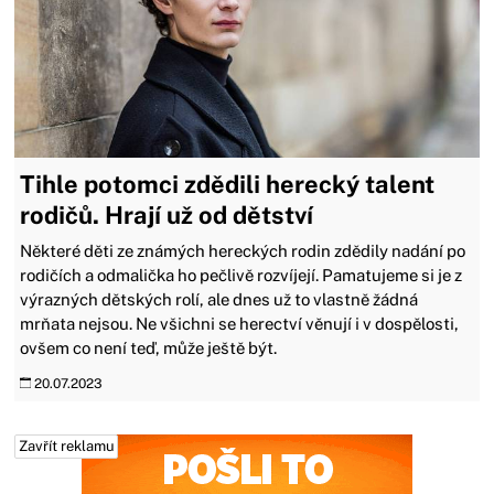
Tihle potomci zdědili herecký talent
rodičů. Hrají už od dětství
Některé děti ze známých hereckých rodin zdědily nadání po
rodičích a odmalička ho pečlivě rozvíjejí. Pamatujeme si je z
výrazných dětských rolí, ale dnes už to vlastně žádná
mrňata nejsou. Ne všichni se herectví věnují i v dospělosti,
ovšem co není teď, může ještě být.
20.07.2023
Zavřít reklamu