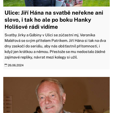
Ulice: Jiří Hána na svatbě neřekne ani
slovo, i tak ho ale po boku Hanky
Holišové rádi vidíme
Svatby Jirky a Gábiny v Ulici se zúčastní mj. Veronika
Maléřová se svým přítelem Patrikem. Jiří Hána si tak na dva
dny zaskočí do seriálu, aby nás obšťastnil přítomností, i
když jen krátkou a němou. Přestože se mu nedostalo žádné
zajímavé repliky, návrat mezi kolegy si užil.
26.06.2024