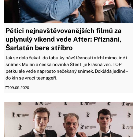
Pětici nejnavštěvovanějších filmů za
uplynulý víkend vede After: Přiznání,
Šarlatán bere stříbro
Jak se dalo čekat, do tabulky návštěvnosti vtrhl mimo jiné i
snímek Mulan a česká novinka Štěstí je krásná věc. TOP
pětku ale vede naprosto nečekaný snímek. Dokládá jediné –
do kin se vrací teenageři.
09.09.2020