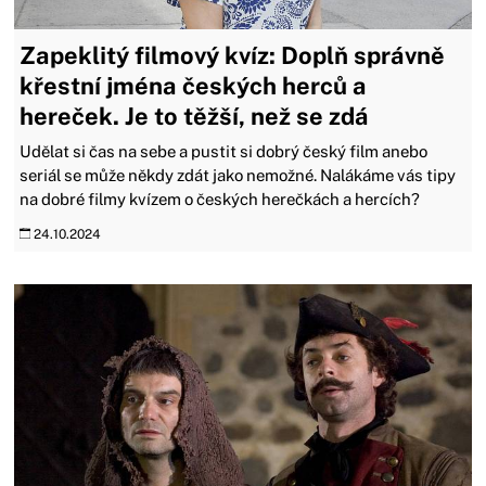
Zapeklitý filmový kvíz: Doplň správně
křestní jména českých herců a
hereček. Je to těžší, než se zdá
Udělat si čas na sebe a pustit si dobrý český film anebo
seriál se může někdy zdát jako nemožné. Nalákáme vás tipy
na dobré filmy kvízem o českých herečkách a hercích?
24.10.2024