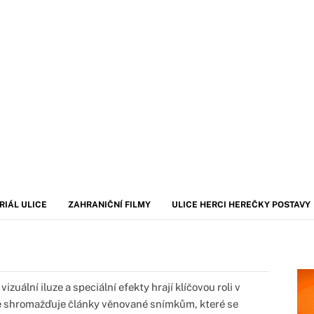
RIÁL ULICE
ZAHRANIČNÍ FILMY
ULICE HERCI HEREČKY POSTAVY
zuální iluze a speciální efekty hrají klíčovou roli v
ce shromažďuje články věnované snímkům, které se