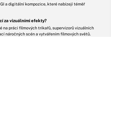
GI a digitální kompozice, které nabízejí téměř
ící za vizuálními efekty?
é na práci filmových trikařů, supervizorů vizuálních
izací náročných scén a vytvářením filmových světů.
nost trikového filmu?
derní kinematografie, neustále se vyvíjí s novými
nebo AI, a ovlivňuje způsob vyprávění příběhů a divácké
NO
26.08.2020
oslední z Aporveru: Pokus o velkolepou
eskou fantasy aneb největší "tunel" v
ějinách tuzemské kinematografie
elkolepá česká fantasy. Přesně taková pověst
ředcházela snímek Poslední z Aporveru. Namísto toho
á štáb na svědomí spíš velkolepý průšvih....