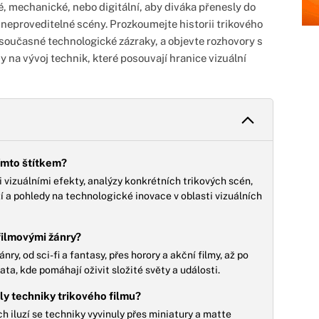
ké, mechanické, nebo digitální, aby diváka přenesly do
 neproveditelné scény. Prozkoumejte historii trikového
 současné technologické zázraky, a objevte rozhovory s
y na vývoj technik, které posouvají hranice vizuální
ímto štítkem?
 vizuálními efekty, analýzy konkrétních trikových scén,
zí a pohledy na technologické inovace v oblasti vizuálních
 filmovými žánry?
ry, od sci-fi a fantasy, přes horory a akční filmy, až po
a, kde pomáhají oživit složité světy a události.
ly techniky trikového filmu?
 iluzí se techniky vyvinuly přes miniatury a matte