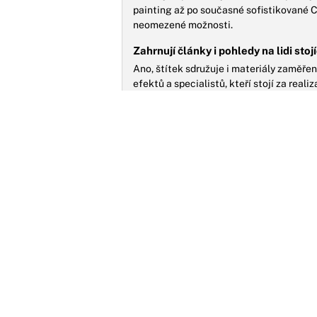
painting až po současné sofistikované C
neomezené možnosti.
Zahrnují články i pohledy na lidi stoj
Ano, štítek sdružuje i materiály zaměřen
efektů a specialistů, kteří stojí za real
Jaká je současná relevance a budouc
Trikový film zůstává klíčovým prvkem mo
technologiemi, jako je virtuální realita 
zážitky.
P
č
d
V
p
m