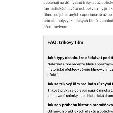
spoléhají na důmyslné triky, ať už optic
fantastických světů nebo ztvárnily jinak
filmu, od jeho raných experimentů až po
tvůrci, analýzy ikonických filmů a pohled
představivosti.
FAQ: trikový film
Jaké typy obsahu lze očekávat pod t
Naleznete zde recenze filmů s výraznými
historické přehledy vývoje filmových ilu
efektů.
Jak se trikový film prolíná s různými
Trikové prvky se objevují napříč mnoha žán
animované snímky nebo historická dramat
Jak se v průběhu historie proměňova
Od raných praktických efektů a optických