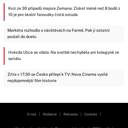
Kvíz ze 30 případů majora Zemana: Získat méně než 8 bodů z
10 je pro skalní fanoušky čistá ostuda
Markéta rozhodla o návštěvách na Farmě. Pak ji ostatní
poslali do duelu
Hvězda Ulice se vdala. Na svatbě nechyběla ani kolegyně ze
seriálu
Zítra v 17:30 se Česko přilepí k TV: Nova Cinema vysílá
nejdojemnější film historie
Zavřít reklamu
O nás
|
Redakce
|
Reklama
|
Cookies
|