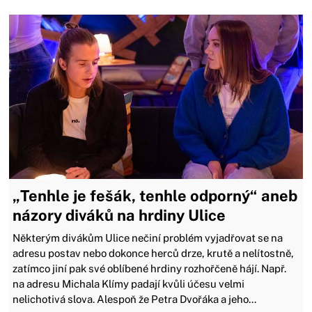
„Tenhle je fešák, tenhle odporný“ aneb
názory diváků na hrdiny Ulice
Některým divákům Ulice nečiní problém vyjadřovat se na
adresu postav nebo dokonce herců drze, krutě a nelítostně,
zatímco jiní pak své oblíbené hrdiny rozhořčeně hájí. Např.
na adresu Michala Klímy padají kvůli účesu velmi
nelichotivá slova. Alespoň že Petra Dvořáka a jeho...