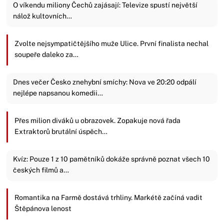
O víkendu miliony Čechů zajásají: Televize spustí největší
nálož kultovních…
Zvolte nejsympatičtějšího muže Ulice. První finalista nechal
soupeře daleko za…
Dnes večer Česko znehybní smíchy: Nova ve 20:20 odpálí
nejlépe napsanou komedii…
Přes milion diváků u obrazovek. Zopakuje nová řada
Extraktorů brutální úspěch…
Kvíz: Pouze 1 z 10 pamětníků dokáže správně poznat všech 10
českých filmů a…
Romantika na Farmě dostává trhliny. Markétě začíná vadit
Štěpánova lenost