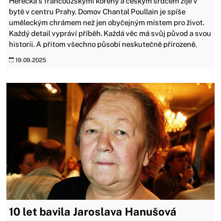
Herečka s francouzskými kořeny a českým srdcem žije v
bytě v centru Prahy. Domov Chantal Poullain je spíše
uměleckým chrámem než jen obyčejným místem pro život.
Každý detail vypráví příběh. Každá věc má svůj původ a svou
historii. A přitom všechno působí neskutečně přirozeně.
19.09.2025
10 let bavila Jaroslava Hanušová