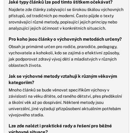
Jaké typy článků lze pod tímto štítkem očekávat?
Najdete zde články zabývající se širokou škálou výchovných
přístupů, od tradičních po moderní. Často půjde o texty
srovnávající různé metody, popisující jejich principy nebo
analyzující jejich účinnost v konkrétních situacích.
Pro koho jsou články o výchovných metodách určeny?
Obsah je primárně určen pro rodiče, prarodiče, pedagogy,
vychovatele a kohokoli, kdo se zajímá o efektivní způsoby,
jak podporovat zdravý vývoj dětí a mladistvých v různých
oblastech života.
Jak se výchovné metody vztahují k různým věkovým
kategoriím?
Mnoho článků se bude věnovat specifikům výchovy v
závislosti na věku dítěte, od raného dětství, přes předškolní
a školní věk až po dospívání. Některé metody jsou
univerzální, jiné vyžadují přizpůsobení aktuálním potřebám
vývojového stadia.
Lze zde nalézt i praktické rady a řešení pro běžné
výchovné situace?