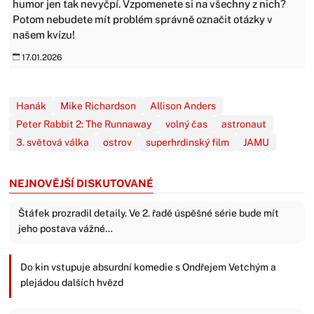
humor jen tak nevyčpí. Vzpomenete si na všechny z nich?
Potom nebudete mít problém správně označit otázky v
našem kvízu!
17.01.2026
Hanák
Mike Richardson
Allison Anders
Peter Rabbit 2: The Runnaway
volný čas
astronaut
3. světová válka
ostrov
superhrdinský film
JAMU
NEJNOVĚJŠÍ DISKUTOVANÉ
Štáfek prozradil detaily. Ve 2. řadě úspěšné série bude mít
jeho postava vážné…
Do kin vstupuje absurdní komedie s Ondřejem Vetchým a
plejádou dalších hvězd