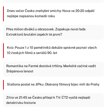
Dnes večer Česko znehybní smíchy: Nova ve 20:20 odpálí
nejlépe napsanou komedii roku
Přes milion diváků u obrazovek. Zopakuje nová řada
Extraktorů brutální úspěch té první?
Kvíz: Pouze 1 z 10 pamětníků dokáže správně poznat všech
10 českých filmů a seriálů 90. let
Romantika na Farmě dostává trhliny. Markétě začíná vadit
Štěpánova lenost
Stallona poslal na JIPku. Obávaný filmový bijec míří do Prahy
Zítra ve 21:45 se Česko přilepí k TV: ČT2 vysílá nejlepší
detektivku historie