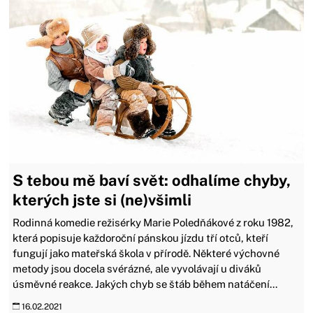
S tebou mě baví svět: odhalíme chyby,
kterých jste si (ne)všimli
Rodinná komedie režisérky Marie Poledňákové z roku 1982,
která popisuje každoroční pánskou jízdu tří otců, kteří
fungují jako mateřská škola v přírodě. Některé výchovné
metody jsou docela svérázné, ale vyvolávají u diváků
úsměvné reakce. Jakých chyb se štáb během natáčení...
16.02.2021