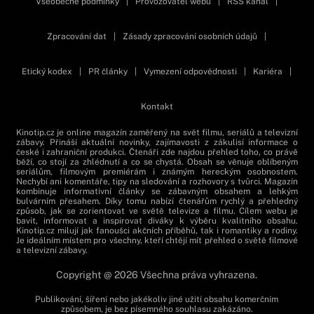
Všeobecné podmínky
|
Provozovatel webu
|
RSS kanál
|
Zpracování dat
|
Zásady zpracování osobních údajů
|
Etický kodex
|
PR články
|
Vymezení odpovědnosti
|
Kariéra
|
Kontakt
Kinotip.cz je online magazín zaměřený na svět filmu, seriálů a televizní
zábavy. Přináší aktuální novinky, zajímavosti z zákulisí informace o
české i zahraniční produkci. Čtenáři zde najdou přehled toho, co právě
běží, co stojí za zhlédnutí a co se chystá. Obsah se věnuje oblíbeným
seriálům, filmovým premiérám i známým hereckým osobnostem.
Nechybí ani komentáře, tipy na sledování a rozhovory s tvůrci. Magazín
kombinuje informativní články se zábavným obsahem a lehkým
bulvárním přesahem. Díky tomu nabízí čtenářům rychlý a přehledný
způsob, jak se zorientovat ve světě televize a filmu. Cílem webu je
bavit, informovat a inspirovat diváky k výběru kvalitního obsahu.
Kinotip.cz milují jak fanoušci akčních příběhů, tak i romantiky a rodiny.
Je ideálním místem pro všechny, kteří chtějí mít přehled o světě filmové
a televizní zábavy.
Copyright @ 2026 Všechna práva vyhrazena.
Publikování, šíření nebo jakékoliv jiné užití obsahu komerčním
způsobem, je bez písemného souhlasu zakázáno.