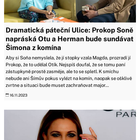
Dramatická páteční Ulice: Prokop Soně
napráská Otu a Herman bude sundávat
Šimona z komína
Aby si Soňa nemyslela, že jí stopky vzala Magda, prozradí jí
Prokop, že to udělal Otík. Nejspíš doufal, že se tomu paní
zástupkyně prostě zasměje, ale to se spletl. K smíchu
nebude ani Šímův pokus vylézt na komín, naopak se ošklivě
zvrtne a situaci bude muset zachraňovat major...
16.11.2023