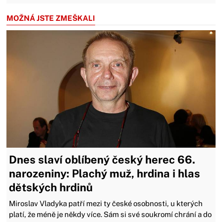
MOŽNÁ JSTE ZMEŠKALI
Dnes slaví oblíbený český herec 66.
narozeniny: Plachý muž, hrdina i hlas
dětských hrdinů
Miroslav Vladyka patří mezi ty české osobnosti, u kterých
platí, že méně je někdy více. Sám si své soukromí chrání a do