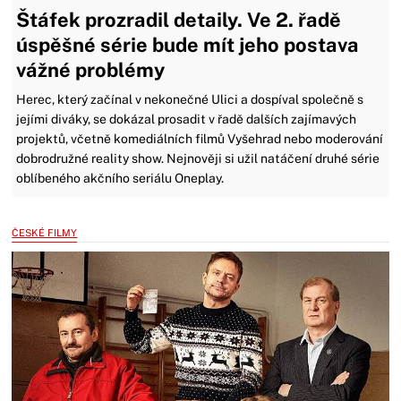
Štáfek prozradil detaily. Ve 2. řadě
úspěšné série bude mít jeho postava
vážné problémy
Herec, který začínal v nekonečné Ulici a dospíval společně s
jejími diváky, se dokázal prosadit v řadě dalších zajímavých
projektů, včetně komediálních filmů Vyšehrad nebo moderování
dobrodružné reality show. Nejnověji si užil natáčení druhé série
oblíbeného akčního seriálu Oneplay.
ČESKÉ FILMY