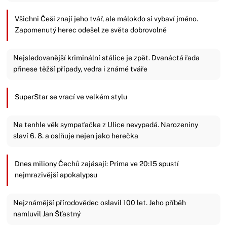
Všichni Češi znají jeho tvář, ale málokdo si vybaví jméno.
Zapomenutý herec odešel ze světa dobrovolně
Nejsledovanější kriminální stálice je zpět. Dvanáctá řada
přinese těžší případy, vedra i známé tváře
SuperStar se vrací ve velkém stylu
Na tenhle věk sympaťačka z Ulice nevypadá. Narozeniny
slaví 6. 8. a oslňuje nejen jako herečka
Dnes miliony Čechů zajásají: Prima ve 20:15 spustí
nejmrazivější apokalypsu
Nejznámější přírodovědec oslavil 100 let. Jeho příběh
namluvil Jan Šťastný