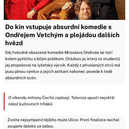
Do kin vstupuje absurdní komedie s
Ondřejem Vetchým a plejádou dalších
hvězd
Děj hvězdně obsazené komedie Miroslava Ondruše se točí
kolem pytlíčku s bílým práškem. Otázkou je, který ze studentů
jej propašoval na lyžařský výcvik. Každý z přivolaných otců má
pusu plnou výmluv a jejich setkání nakonec povede k řadě
absurdních scén.
O víkendu miliony Čechů zajásají: Televize spustí největší
nálož kultovních trháků
Zvolte nejsympatičtějšího muže Ulice. První finalista nechal
soupeře daleko za sebou