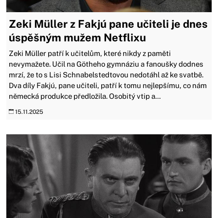
Zeki Müller z Fakjú pane učiteli je dnes
úspěšným mužem Netflixu
Zeki Müller patří k učitelům, které nikdy z paměti
nevymažete. Učil na Götheho gymnáziu a fanoušky dodnes
mrzí, že to s Lisi Schnabelstedtovou nedotáhl až ke svatbě.
Dva díly Fakjú, pane učiteli, patří k tomu nejlepšímu, co nám
německá produkce předložila. Osobitý vtip a...
15.11.2025