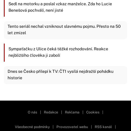
Sedl na motorku a poslal vzkaz manželce. Zda ho Lucie
Benešová pochválí, není jisté
Tento seriál nechal vzniknout slavnému pojmu. Přesto na 50
let zmizel
Sympaťačku z Ulice čeká těžké rozhodování. Reakce
nejbližšího člověka ji zabolí
Dnes se Česko přilepí k TV: ČT1 vysílá nejdražší pohádku
historie
Zavřít reklamu
O nás
|
Redakce
|
Reklama
|
Cookies
|
Všeobecné podmínky
|
Provozovatel webu
|
RSS kanál
|