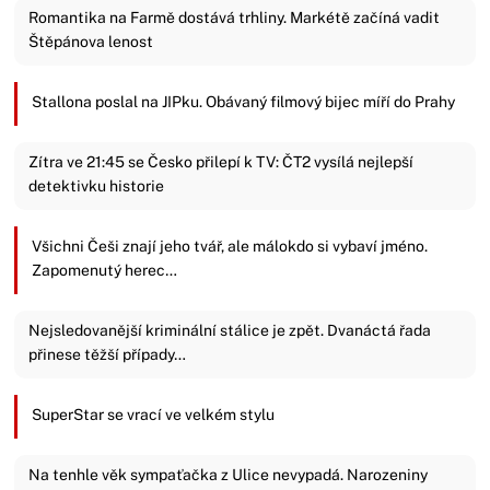
Romantika na Farmě dostává trhliny. Markétě začíná vadit
Štěpánova lenost
Stallona poslal na JIPku. Obávaný filmový bijec míří do Prahy
Zítra ve 21:45 se Česko přilepí k TV: ČT2 vysílá nejlepší
detektivku historie
Všichni Češi znají jeho tvář, ale málokdo si vybaví jméno.
Zapomenutý herec…
Nejsledovanější kriminální stálice je zpět. Dvanáctá řada
přinese těžší případy…
SuperStar se vrací ve velkém stylu
Na tenhle věk sympaťačka z Ulice nevypadá. Narozeniny