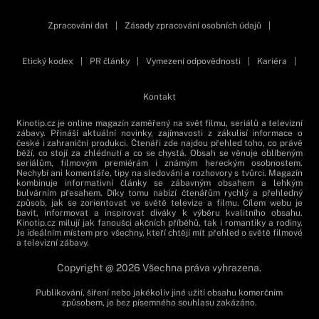
Zpracování dat
|
Zásady zpracování osobních údajů
|
Etický kodex
|
PR články
|
Vymezení odpovědnosti
|
Kariéra
|
Kontakt
Kinotip.cz je online magazín zaměřený na svět filmu, seriálů a televizní
zábavy. Přináší aktuální novinky, zajímavosti z zákulisí informace o
české i zahraniční produkci. Čtenáři zde najdou přehled toho, co právě
běží, co stojí za zhlédnutí a co se chystá. Obsah se věnuje oblíbeným
seriálům, filmovým premiérám i známým hereckým osobnostem.
Nechybí ani komentáře, tipy na sledování a rozhovory s tvůrci. Magazín
kombinuje informativní články se zábavným obsahem a lehkým
bulvárním přesahem. Díky tomu nabízí čtenářům rychlý a přehledný
způsob, jak se zorientovat ve světě televize a filmu. Cílem webu je
bavit, informovat a inspirovat diváky k výběru kvalitního obsahu.
Kinotip.cz milují jak fanoušci akčních příběhů, tak i romantiky a rodiny.
Je ideálním místem pro všechny, kteří chtějí mít přehled o světě filmové
a televizní zábavy.
Copyright @ 2026 Všechna práva vyhrazena.
Publikování, šíření nebo jakékoliv jiné užití obsahu komerčním
způsobem, je bez písemného souhlasu zakázáno.