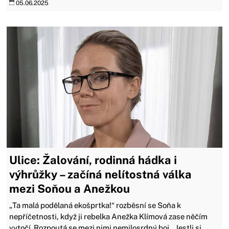
05.06.2025
Ulice: Žalování, rodinná hádka i
výhrůžky – začíná nelítostná válka
mezi Soňou a Anežkou
„Ta malá podělaná ekošprtka!“ rozběsní se Soňa k
nepříčetnosti, když ji rebelka Anežka Klímová zase něčím
vytočí. Rozpoutá se mezi nimi nemilosrdný boj. „Jestli si