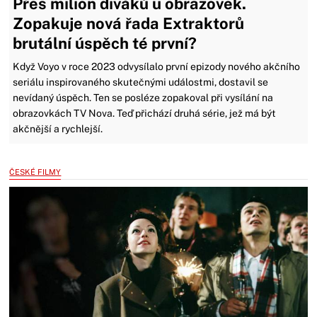
Přes milion diváků u obrazovek.
Zopakuje nová řada Extraktorů
brutální úspěch té první?
Když Voyo v roce 2023 odvysílalo první epizody nového akčního
seriálu inspirovaného skutečnými událostmi, dostavil se
nevídaný úspěch. Ten se posléze zopakoval při vysílání na
obrazovkách TV Nova. Teď přichází druhá série, jež má být
akčnější a rychlejší.
ČESKÉ FILMY