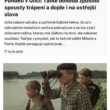
Pondělí v Ulici: Tahle dohoda způsobí
spousty trápení a dojde i na ostřejší
slova
Jirka sebere odvahu a upřímně Gábině řekne, že už v
náhradním mateřství nechce pokračovat a že mu stačí
milovaná rodina, kterou má. Gábinu to mrzí, ale nakonec
souhlasí. Teď jen vymyslet, jak to šetrně sdělit Mileně a
Petře. Každá zareaguje úplně jinak…
18.05.2025