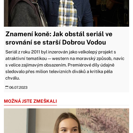
Znamení koně: Jak obstál seriál ve
srovnání se starší Dobrou Vodou
Seriál z roku 2011 byl inzerován jako velkolepý projekt s
atraktivní tematikou — western na moravský způsob, navíc
s velice zajímavým obsazením. Premiérové díly údajně
sledovalo přes milion televizních diváků a kritika pěla
chválu.
06.07.2023
MOŽNÁ JSTE ZMEŠKALI