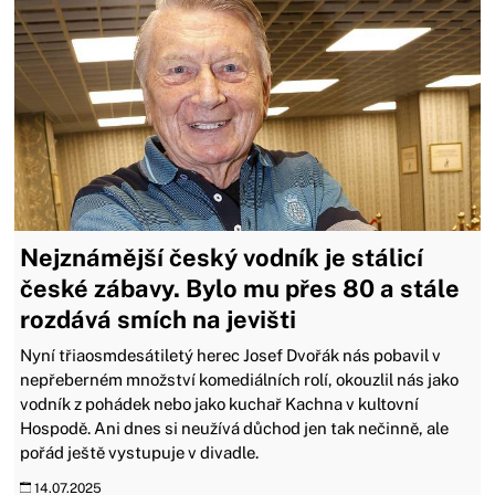
Nejznámější český vodník je stálicí
české zábavy. Bylo mu přes 80 a stále
rozdává smích na jevišti
Nyní třiaosmdesátiletý herec Josef Dvořák nás pobavil v
nepřeberném množství komediálních rolí, okouzlil nás jako
vodník z pohádek nebo jako kuchař Kachna v kultovní
Hospodě. Ani dnes si neužívá důchod jen tak nečinně, ale
pořád ještě vystupuje v divadle.
14.07.2025