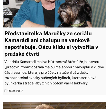
Představitelka Marušky ze seriálu
Kamarádi ani chalupu na venkově
nepotřebuje. Oázu klidu si vytvořila v
pražské čtvrti
V seriálu Kamarádi má Iva Hüttnerová štěstí, že jako svou
„pracovní zónu“ dostala malou malebnou chaloupku v klidné
části vesnice, která je pro účely natáčení už z dálky
rozpoznatelná svazky sušených bylinek, které seriálová
bylinkářka střádá, aby z nich potom vařila lektvary.
09.04.2025