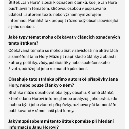
Štítek „Jan Hora“ slouží k označení článků, kde je Jan Hora
buď hlavním tématem, klíčovou osobou v popisované
události, autorem textu nebo významným zdrojem
informací. Pomáhá tak propojit různorodý obsah související
s jeho osobou.
Jaké typy témat mohu očekávat v článcích označených
tímto štítkem?
Očekávaná témata se mohou lišit v závislosti na aktivitách
a zaměření Jana Hory. Může jít například o články z oblasti
kultury, politiky, vědy, publicistiky nebo společenského
života, odrážející jeho rozmanité působení.
Obsahuje tato stránka přímo autorské příspěvky Jana
Hory, nebo pouze články o něm?
Stránka může obsahovat oba typy obsahu. Kromě článků,
které o Janu Horovi informují nebo analyzují jeho práci, zde
mohou být i jeho vlastní příspěvky, rozhovory či komentáře
publikované v rámci naší platformy.
Jakým způsobem mi tento štítek pomůže při hledání
informací o Janu Horovi?