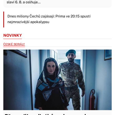
slaví 6. 8. a oslňuje…
Dnes miliony Čechů zajásají: Prima ve 20:15 spustí
nejmrazivější apokalypsu
NOVINKY
ČESKÉ SERIÁLY