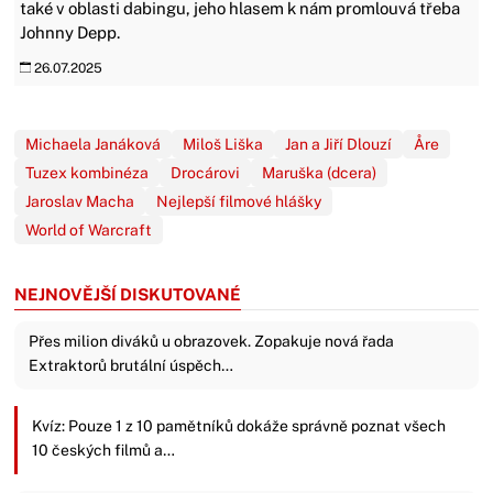
také v oblasti dabingu, jeho hlasem k nám promlouvá třeba
Johnny Depp.
26.07.2025
Michaela Janáková
Miloš Liška
Jan a Jiří Dlouzí
Åre
Tuzex kombinéza
Drocárovi
Maruška (dcera)
Jaroslav Macha
Nejlepší filmové hlášky
World of Warcraft
NEJNOVĚJŠÍ DISKUTOVANÉ
Přes milion diváků u obrazovek. Zopakuje nová řada
Extraktorů brutální úspěch…
Kvíz: Pouze 1 z 10 pamětníků dokáže správně poznat všech
10 českých filmů a…