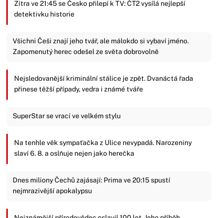
Zítra ve 21:45 se Česko přilepí k TV: ČT2 vysílá nejlepší
detektivku historie
Všichni Češi znají jeho tvář, ale málokdo si vybaví jméno.
Zapomenutý herec odešel ze světa dobrovolně
Nejsledovanější kriminální stálice je zpět. Dvanáctá řada
přinese těžší případy, vedra i známé tváře
SuperStar se vrací ve velkém stylu
Na tenhle věk sympaťačka z Ulice nevypadá. Narozeniny
slaví 6. 8. a oslňuje nejen jako herečka
Dnes miliony Čechů zajásají: Prima ve 20:15 spustí
nejmrazivější apokalypsu
Nejznámější přírodovědec oslavil 100 let. Jeho příběh