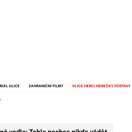
RIÁL ULICE
ZAHRANIČNÍ FILMY
ULICE HERCI HEREČKY POSTAVY
y
dně vedle: Tohle nechce nikdo vědět