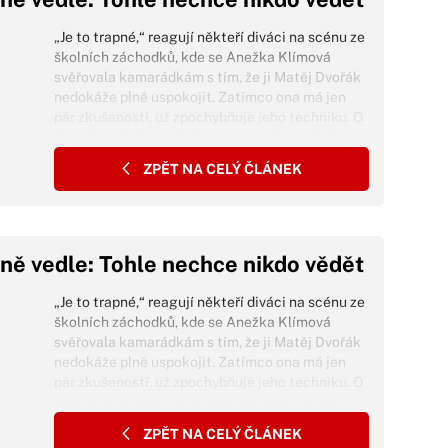
„Je to trapné,“ reagují někteří diváci na scénu ze
školních záchodků, kde se Anežka Klímová
svěřovala kamarádkám s tím, že ji Matěj Dvořák
nedokáže plně uspokojit. Zatímco ona má jen
pár zkušeností, už zpochybňuje jeho techniku. O
tom, že si to lépe užívá sama se sebou, nikdo
vědět nepotřeboval.
ZPĚT NA CELÝ ČLÁNEK