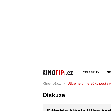
CELEBRITY
SE
Kinotip2.cz
Ulice herci herečky postav
Diskuze
S tímhle šlápla Ulice ho