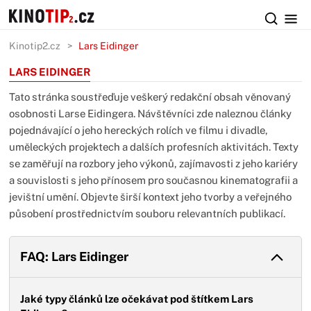
Kinotip2.cz
Lars Eidinger
LARS EIDINGER
Tato stránka soustřeďuje veškerý redakční obsah věnovaný
osobnosti Larse Eidingera. Návštěvníci zde naleznou články
pojednávající o jeho hereckých rolích ve filmu i divadle,
uměleckých projektech a dalších profesních aktivitách. Texty
se zaměřují na rozbory jeho výkonů, zajímavosti z jeho kariéry
a souvislosti s jeho přínosem pro současnou kinematografii a
jevištní umění. Objevte širší kontext jeho tvorby a veřejného
působení prostřednictvím souboru relevantních publikací.
FAQ: Lars Eidinger
Jaké typy článků lze očekávat pod štítkem Lars