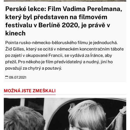
Perské lekce: Film Vadima Perelmana,
který byl představen na filmovém
festivalu v Berlíně 2020, je právě v
kinech
Pointa rusko-německo-běloruského filmu je jednoduchá.
Žid Gilles, který se ocitá v německém koncentračním táboře
po zajetí v okupované Francii, se vydává za Íránce, aby
přežil. Pro někoho je film předvídatelný a nudný, jiní ho
považují za chytrý a poutavý.
09.07.2021
MOŽNÁ JSTE ZMEŠKALI