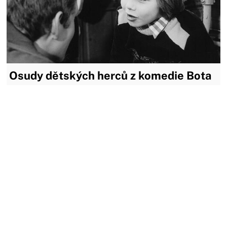
Osudy dětských herců z komedie Bota
jménem Melichar
Psal se rok 1983 a Zdeněk Troška uvedl do kin dvě úspěšné
komedie – Slunce, seno, jahody a Bota jménem Melichar. Oba
snímky slaví úspěch i po čtyřiceti letech. Školní komedie
Bota jménem Melichar zavedla diváky do jedné pražské
školy, kde prožívají žáci, učitelé i rodiče řadu...
06.04.2023