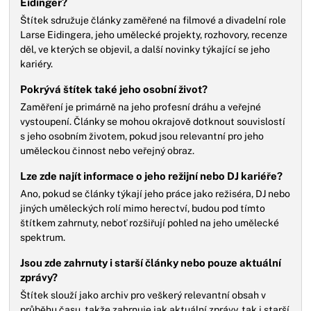
Eidinger?
Štítek sdružuje články zaměřené na filmové a divadelní role
Larse Eidingera, jeho umělecké projekty, rozhovory, recenze
děl, ve kterých se objevil, a další novinky týkající se jeho
kariéry.
Pokrývá štítek také jeho osobní život?
Zaměření je primárně na jeho profesní dráhu a veřejné
vystoupení. Články se mohou okrajově dotknout souvislostí
s jeho osobním životem, pokud jsou relevantní pro jeho
uměleckou činnost nebo veřejný obraz.
Lze zde najít informace o jeho režijní nebo DJ kariéře?
Ano, pokud se články týkají jeho práce jako režiséra, DJ nebo
jiných uměleckých rolí mimo herectví, budou pod tímto
štítkem zahrnuty, neboť rozšiřují pohled na jeho umělecké
spektrum.
Jsou zde zahrnuty i starší články nebo pouze aktuální
zprávy?
Štítek slouží jako archiv pro veškerý relevantní obsah v
průběhu času, takže zahrnuje jak aktuální zprávy, tak i starší