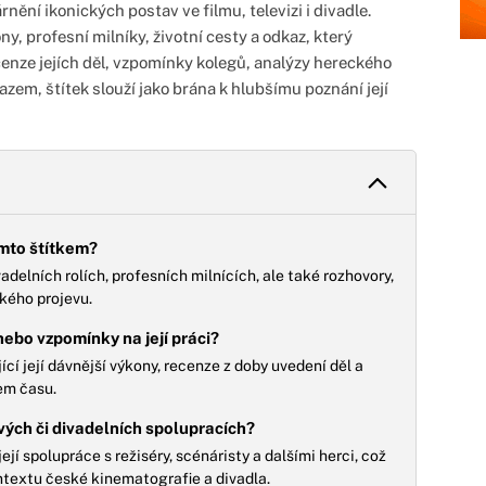
rnění ikonických postav ve filmu, televizi i divadle.
y, profesní milníky, životní cesty a odkaz, který
ecenze jejích děl, vzpomínky kolegů, analýzy hereckého
kazem, štítek slouží jako brána k hlubšímu poznání její
ímto štítkem?
vadelních rolích, profesních milnících, ale také rozhovory,
kého projevu.
nebo vzpomínky na její práci?
ící její dávnější výkony, recenze z doby uvedení děl a
pem času.
ových či divadelních spolupracích?
jí spolupráce s režiséry, scénáristy a dalšími herci, což
ontextu české kinematografie a divadla.