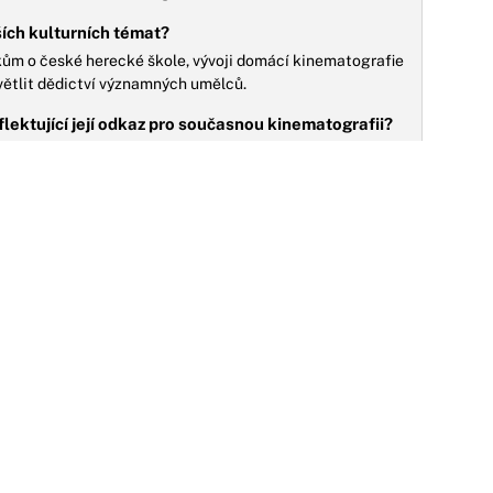
rších kulturních témat?
ánkům o české herecké škole, vývoji domácí kinematografie
větlit dědictví významných umělců.
eflektující její odkaz pro současnou kinematografii?
ré se zamýšlejí nad jejím trvalým vlivem na české umění,
erace, nebo aktuální připomínky její tvorby.
28.07.2026
NO
etro kvíz: Pamatujete si slavné role Mileny
vorské? Husákovy děti dají 10/10 s
řehledem
řipomeňte si životní příběh a filmovou kariéru jedné z
ejkrásnějších českých hereček.
01.09.2025
sud, který by nevymyslel ani scenárista: