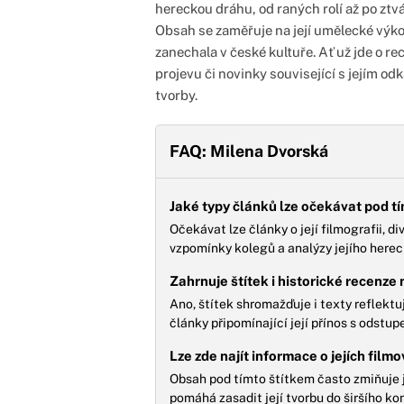
hereckou dráhu, od raných rolí až po ztvá
Obsah se zaměřuje na její umělecké výkon
zanechala v české kultuře. Ať už jde o r
projevu či novinky související s jejím od
tvorby.
FAQ: Milena Dvorská
Jaké typy článků lze očekávat pod t
Očekávat lze články o její filmografii, di
vzpomínky kolegů a analýzy jejího herec
Zahrnuje štítek i historické recenze 
Ano, štítek shromažďuje i texty reflektuj
články připomínající její přínos s odstu
Lze zde najít informace o jejích film
Obsah pod tímto štítkem často zmiňuje je
pomáhá zasadit její tvorbu do širšího k