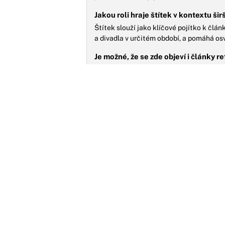
Jakou roli hraje štítek v kontextu ši
Štítek slouží jako klíčové pojítko k čl
a divadla v určitém období, a pomáhá os
Je možné, že se zde objeví i články r
Ano, štítek může zahrnovat i články, kte
jejími inspirativními rolemi pro nové gen
R
D
p
P
n
O