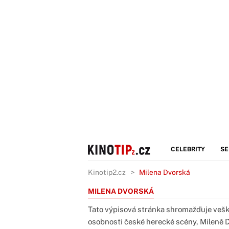
CELEBRITY
SE
Kinotip2.cz
Milena Dvorská
MILENA DVORSKÁ
Tato výpisová stránka shromažďuje veške
osobnosti české herecké scény, Mileně D