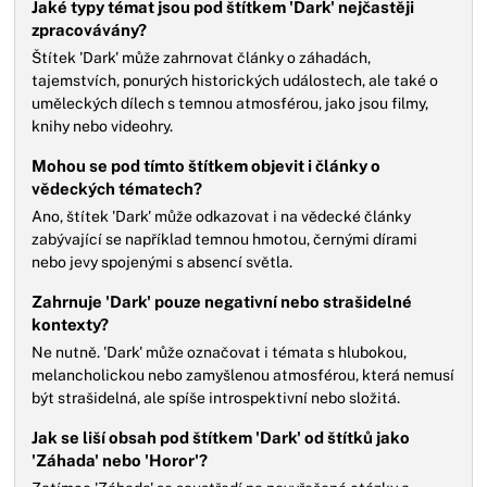
Jaké typy témat jsou pod štítkem 'Dark' nejčastěji
zpracovávány?
Štítek 'Dark' může zahrnovat články o záhadách,
tajemstvích, ponurých historických událostech, ale také o
uměleckých dílech s temnou atmosférou, jako jsou filmy,
knihy nebo videohry.
Mohou se pod tímto štítkem objevit i články o
vědeckých tématech?
Ano, štítek 'Dark' může odkazovat i na vědecké články
zabývající se například temnou hmotou, černými dírami
nebo jevy spojenými s absencí světla.
Zahrnuje 'Dark' pouze negativní nebo strašidelné
kontexty?
Ne nutně. 'Dark' může označovat i témata s hlubokou,
melancholickou nebo zamyšlenou atmosférou, která nemusí
být strašidelná, ale spíše introspektivní nebo složitá.
Jak se liší obsah pod štítkem 'Dark' od štítků jako
'Záhada' nebo 'Horor'?