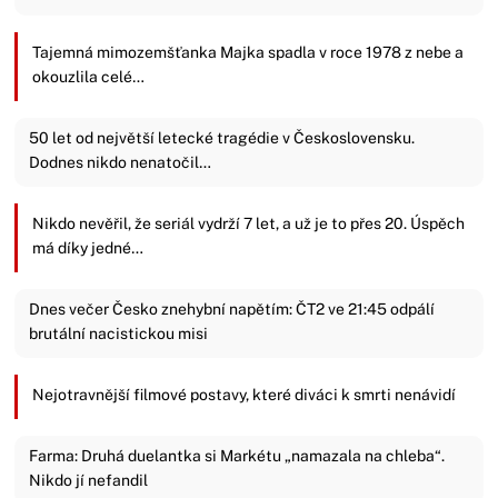
Tajemná mimozemšťanka Majka spadla v roce 1978 z nebe a
okouzlila celé…
50 let od největší letecké tragédie v Československu.
Dodnes nikdo nenatočil…
Nikdo nevěřil, že seriál vydrží 7 let, a už je to přes 20. Úspěch
má díky jedné…
Dnes večer Česko znehybní napětím: ČT2 ve 21:45 odpálí
brutální nacistickou misi
Nejotravnější filmové postavy, které diváci k smrti nenávidí
Farma: Druhá duelantka si Markétu „namazala na chleba“.
Nikdo jí nefandil