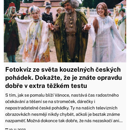
Fotokvíz ze světa kouzelných českých
pohádek. Dokažte, že je znáte opravdu
dobře v extra těžkém testu
S tím, jak se pomalu blíží Vánoce, nastává čas radostného
očekávání a těšení se na stromeček, dárečky i
nepostradatelné české pohádky. Ty na našich televizních
obrazovkách nesmějí nikdy chybět, ačkoli je beztak známe
nazpaměť. Možná dokonce tak dobře, že nás nezaskočí ani...
19.11.2023