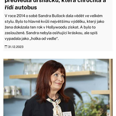
předvedla drsňačku, která chrochtá a
řídí autobus
V roce 2014 o sobě Sandra Bullock dala vědět ve velkém
stylu. Bylo to hlavně kvůli největšímu výdělku, který jako
žena dokázala ten rok v Hollywoodu získat. A bylo to
zaslouženě. Sandra nebyla oslňující kráskou, ale spíš
vypadala jako „holka od vedle“.
31.12.2023