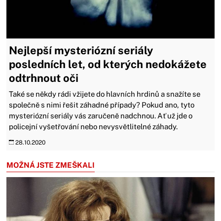
Nejlepší mysteriózní seriály
posledních let, od kterých nedokážete
odtrhnout oči
Také se někdy rádi vžijete do hlavních hrdinů a snažíte se
společně s nimi řešit záhadné případy? Pokud ano, tyto
mysteriózní seriály vás zaručeně nadchnou. Ať už jde o
policejní vyšetřování nebo nevysvětlitelné záhady.
28.10.2020
MOŽNÁ JSTE ZMEŠKALI