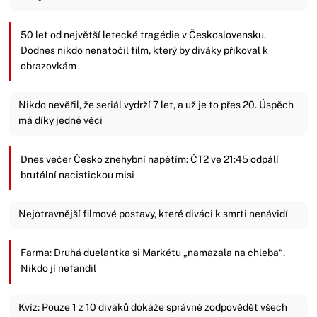
50 let od největší letecké tragédie v Československu.
Dodnes nikdo nenatočil film, který by diváky přikoval k
obrazovkám
Nikdo nevěřil, že seriál vydrží 7 let, a už je to přes 20. Úspěch
má díky jedné věci
Dnes večer Česko znehybní napětím: ČT2 ve 21:45 odpálí
brutální nacistickou misi
Nejotravnější filmové postavy, které diváci k smrti nenávidí
Farma: Druhá duelantka si Markétu „namazala na chleba“.
Nikdo jí nefandil
Kvíz: Pouze 1 z 10 diváků dokáže správně zodpovědět všech