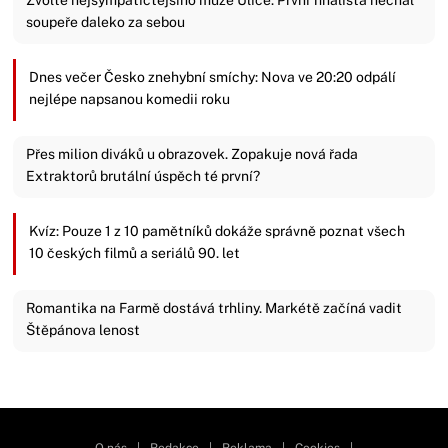
soupeře daleko za sebou
Dnes večer Česko znehybní smíchy: Nova ve 20:20 odpálí
nejlépe napsanou komedii roku
Přes milion diváků u obrazovek. Zopakuje nová řada
Extraktorů brutální úspěch té první?
Kvíz: Pouze 1 z 10 pamětníků dokáže správně poznat všech
10 českých filmů a seriálů 90. let
Romantika na Farmě dostává trhliny. Markétě začíná vadit
Štěpánova lenost
Zavřít reklamu
O nás
|
Redakce
|
Reklama
|
Cookies
|