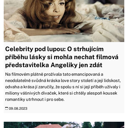
Celebrity pod lupou: O strhujícím
příběhu lásky si mohla nechat filmová
představitelka Angeliky jen zdát
Na filmovém plátně prožívala tato emancipovaná a
neodolatelně svůdná kráska love story století a její lidskost,
odvaha a krása jí zaručily, že spolu s ní si její příběh užívaly i
miliony vášnivých divaček, které si chtěly alespoň kousek
romantiky utrhnout i pro sebe.
09.08.2023