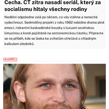
Čecha. ČT zítra nasadí seriál, který za
socialismu hltaly všechny rodiny
Nedělní odpoledne volá po něčem, co vás vtáhne a nenechá
vydechnout. Sedmidílný projekt z roku 1982 nabídne drama plné
emocí, riskantní kaskadérské kousky s luxusní sovětskou
limuzínou a koně pojištěné na astronomickou částku. Připravte
se na příběh, kde se láska ke zvířatům střetává s chladným
kalkulem úředníků.
CELEBRITY