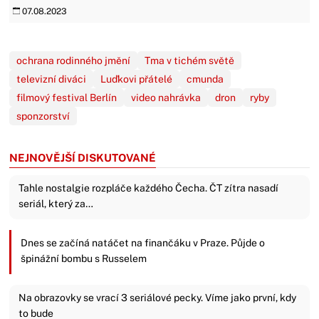
07.08.2023
ochrana rodinného jmění
Tma v tichém světě
televizní diváci
Luďkovi přátelé
cmunda
filmový festival Berlín
video nahrávka
dron
ryby
sponzorství
NEJNOVĚJŠÍ DISKUTOVANÉ
Tahle nostalgie rozpláče každého Čecha. ČT zítra nasadí
seriál, který za…
Dnes se začíná natáčet na finančáku v Praze. Půjde o
špinážní bombu s Russelem
Na obrazovky se vrací 3 seriálové pecky. Víme jako první, kdy
to bude