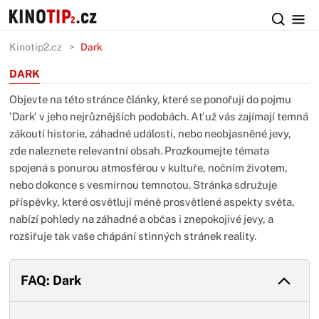
Kinotip2.cz
Dark
DARK
Objevte na této stránce články, které se ponořují do pojmu
'Dark' v jeho nejrůznějších podobách. Ať už vás zajímají temná
zákoutí historie, záhadné události, nebo neobjasněné jevy,
zde naleznete relevantní obsah. Prozkoumejte témata
spojená s ponurou atmosférou v kultuře, nočním životem,
nebo dokonce s vesmírnou temnotou. Stránka sdružuje
příspěvky, které osvětlují méně prosvětlené aspekty světa,
nabízí pohledy na záhadné a občas i znepokojivé jevy, a
rozšiřuje tak vaše chápání stinných stránek reality.
FAQ: Dark