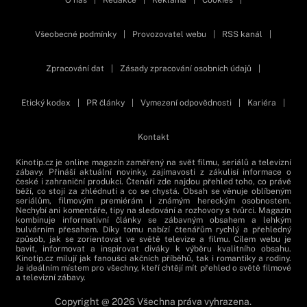
Všeobecné podmínky
|
Provozovatel webu
|
RSS kanál
|
Zpracování dat
|
Zásady zpracování osobních údajů
|
Etický kodex
|
PR články
|
Vymezení odpovědnosti
|
Kariéra
|
Kontakt
Kinotip.cz je online magazín zaměřený na svět filmu, seriálů a televizní
zábavy. Přináší aktuální novinky, zajímavosti z zákulisí informace o
české i zahraniční produkci. Čtenáři zde najdou přehled toho, co právě
běží, co stojí za zhlédnutí a co se chystá. Obsah se věnuje oblíbeným
seriálům, filmovým premiérám i známým hereckým osobnostem.
Nechybí ani komentáře, tipy na sledování a rozhovory s tvůrci. Magazín
kombinuje informativní články se zábavným obsahem a lehkým
bulvárním přesahem. Díky tomu nabízí čtenářům rychlý a přehledný
způsob, jak se zorientovat ve světě televize a filmu. Cílem webu je
bavit, informovat a inspirovat diváky k výběru kvalitního obsahu.
Kinotip.cz milují jak fanoušci akčních příběhů, tak i romantiky a rodiny.
Je ideálním místem pro všechny, kteří chtějí mít přehled o světě filmové
a televizní zábavy.
Copyright @ 2026 Všechna práva vyhrazena.