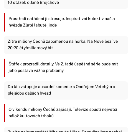
10 otázek o Janě Brejchové
Prostředí natáčení ji stresuje. Inspirativní kolektiv našla
hvězda Zlaté labutě jinde
Zítra miliony Čechů zapomenou na horka: Na Nově běží ve
20:20 čtyřmiliardový hit
Štáfek prozradil detaily. Ve 2. řadě úspěšné série bude mít
jeho postava vážné problémy
Do kin vstupuje absurdní komedie s Ondřejem Vetchým a
plejádou dalších hvězd
O víkendu miliony Čechů zajásají: Televize spustí největší
nálož kultovních trháků
Zvolte nejsympatičtějšího muže Ulice. První finalista nechal