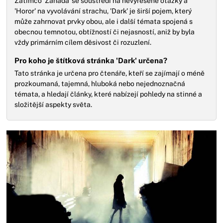
Zatímco 'Záhada' se soustředí na nevyřešené otázky a
'Horor' na vyvolávání strachu, 'Dark' je širší pojem, který
může zahrnovat prvky obou, ale i další témata spojená s
obecnou temnotou, obtížností či nejasností, aniž by byla
vždy primárním cílem děsivost či rozuzlení.
Pro koho je štítková stránka 'Dark' určena?
Tato stránka je určena pro čtenáře, kteří se zajímají o méně
prozkoumaná, tajemná, hluboká nebo nejednoznačná
témata, a hledají články, které nabízejí pohledy na stinné a
složitější aspekty světa.