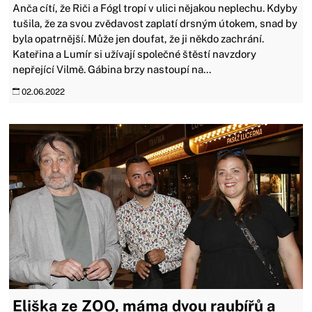
Anča cítí, že Riči a Fógl tropí v ulici nějakou neplechu. Kdyby
tušila, že za svou zvědavost zaplatí drsným útokem, snad by
byla opatrnější. Může jen doufat, že ji někdo zachrání.
Kateřina a Lumír si užívají společné štěstí navzdory
nepřející Vilmě. Gábina brzy nastoupí na...
02.06.2022
Eliška ze ZOO, máma dvou raubířů a