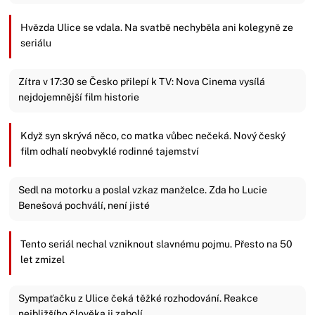
Hvězda Ulice se vdala. Na svatbě nechyběla ani kolegyně ze
seriálu
Zítra v 17:30 se Česko přilepí k TV: Nova Cinema vysílá
nejdojemnější film historie
Když syn skrývá něco, co matka vůbec nečeká. Nový český
film odhalí neobvyklé rodinné tajemství
Sedl na motorku a poslal vzkaz manželce. Zda ho Lucie
Benešová pochválí, není jisté
Tento seriál nechal vzniknout slavnému pojmu. Přesto na 50
let zmizel
Sympaťačku z Ulice čeká těžké rozhodování. Reakce
nejbližšího člověka ji zabolí