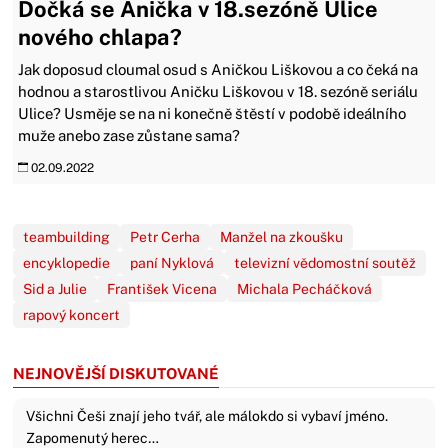
Dočká se Anička v 18.sezóně Ulice
nového chlapa?
Jak doposud cloumal osud s Aničkou Liškovou a co čeká na
hodnou a starostlivou Aničku Liškovou v 18. sezóně seriálu
Ulice? Usměje se na ni konečně štěstí v podobě ideálního
muže anebo zase zůstane sama?
02.09.2022
teambuilding
Petr Cerha
Manžel na zkoušku
encyklopedie
paní Nyklová
televizní vědomostní soutěž
Sid a Julie
František Vicena
Michala Pecháčková
rapový koncert
NEJNOVĚJŠÍ DISKUTOVANÉ
Všichni Češi znají jeho tvář, ale málokdo si vybaví jméno.
Zapomenutý herec…