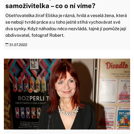
samoživitelka – co o ní víme?
Ošetřovatelka žiraf Eliška je rázná, hrdá a veselá žena, která
se nebojí tvrdé práce a u toho ještě stíhá vychovávat své
dva synky. Když náhodou něco nezvládá, tajně jí pomůže její
obdivovatel, fotograf Robert.
31.07.2022