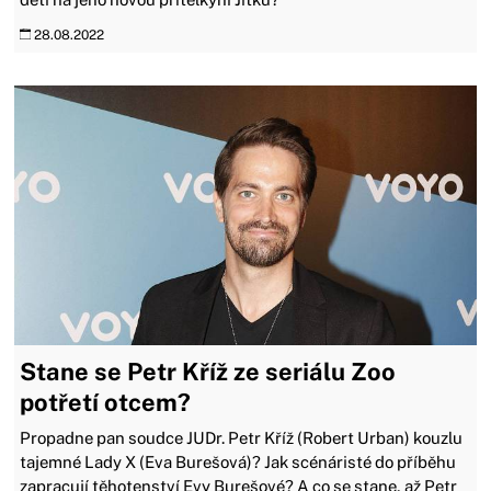
28.08.2022
Stane se Petr Kříž ze seriálu Zoo
potřetí otcem?
Propadne pan soudce JUDr. Petr Kříž (Robert Urban) kouzlu
tajemné Lady X (Eva Burešová)? Jak scénáristé do příběhu
zapracují těhotenství Evy Burešové? A co se stane, až Petr