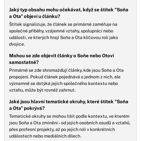
Jaký typ obsahu mohu očekávat, když se štítek "Soňa
a Ota" objeví u článku?
Štítek signalizuje, že článek se primárně zaměřuje na
společné příběhy, vzájemné vztahy, spolupráci nebo
události, ve kterých hrají Soňa a Ota klíčovou roli jako
dvojice.
Mohou se zde objevit články o Soňe nebo Otovi
samostatně?
Primárně se zde shromažďují články, kde jsou Soňa a Ota
propojeni. Pokud článek pojednává o jednom z nich, ale
významně se dotýká jejich společného kontextu nebo
vztahu, může být rovněž zahrnut.
Jaké jsou hlavní tematické okruhy, které štítek "Soňa
a Ota" pokrývá?
Tematické okruhy se mohou lišit podle kontextu, ve kterém
jsou Soňa a Ota zmíněni – od jejich osobních osudů a vztahů,
přes profesní projekty, až po jejich roli v konkrétních
událostech nebo mediálních dílech.