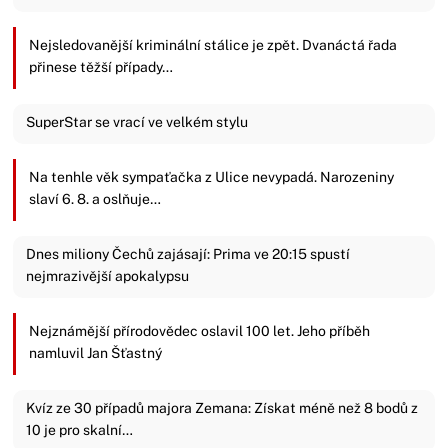
Nejsledovanější kriminální stálice je zpět. Dvanáctá řada
přinese těžší případy…
SuperStar se vrací ve velkém stylu
Na tenhle věk sympaťačka z Ulice nevypadá. Narozeniny
slaví 6. 8. a oslňuje…
Dnes miliony Čechů zajásají: Prima ve 20:15 spustí
nejmrazivější apokalypsu
Nejznámější přírodovědec oslavil 100 let. Jeho příběh
namluvil Jan Šťastný
Kvíz ze 30 případů majora Zemana: Získat méně než 8 bodů z
10 je pro skalní…