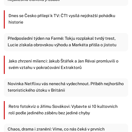
Dnes se Česko přilepí k TV: ČT1 vysílá nejdražší pohádku
historie
Předposlední týden na Farmě: Tokju rozplakal tvrdý trest,
Lucie získala obrovskou výhodu a Markéta přišla o jistotu
Jako zhrzení milenci: Jakub Štáfek a Jan Révai promluvili o
svém vztahu v pokračování Extraktorů
Novinka Netflixu vás nenechá vydechnout. Příběh nejhoršího
teroristického útoku v Británii
Retro fotokvíz o Jiřímu Sovákovi: Vybavte si 10 kultovních
rolí podle jediného záběru bez jediné chyby
Chaos, drama i zranění: Víme, co nás čeká v prvních