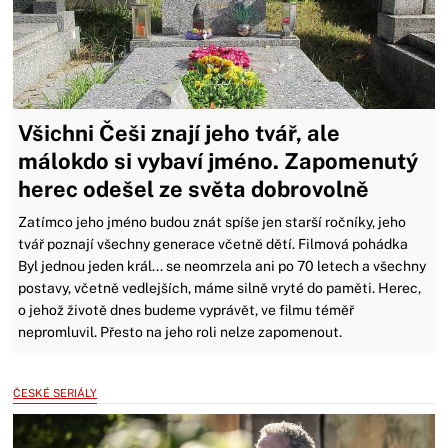
Všichni Češi znají jeho tvář, ale
málokdo si vybaví jméno. Zapomenutý
herec odešel ze světa dobrovolně
Zatímco jeho jméno budou znát spíše jen starší ročníky, jeho
tvář poznají všechny generace včetně dětí. Filmová pohádka
Byl jednou jeden král... se neomrzela ani po 70 letech a všechny
postavy, včetně vedlejších, máme silně vryté do paměti. Herec,
o jehož životě dnes budeme vyprávět, ve filmu téměř
nepromluvil. Přesto na jeho roli nelze zapomenout.
ČESKÉ SERIÁLY