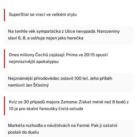
SuperStar se vrací ve velkém stylu
Na tenhle věk sympaťačka z Ulice nevypadá. Narozeniny
slaví 6. 8. a oslňuje nejen jako herečka
Dnes miliony Čechů zajásají: Prima ve 20:15 spustí
nejmrazivější apokalypsu
Nejznámější přírodovědec oslavil 100 let. Jeho příběh
namluvil Jan Šťastný
Kvíz ze 30 případů majora Zemana: Získat méně než 8 bodů z
10 je pro skalní fanoušky čistá ostuda
Markéta rozhodla o návštěvách na Farmě. Pak ji ostatní
poslali do duelu