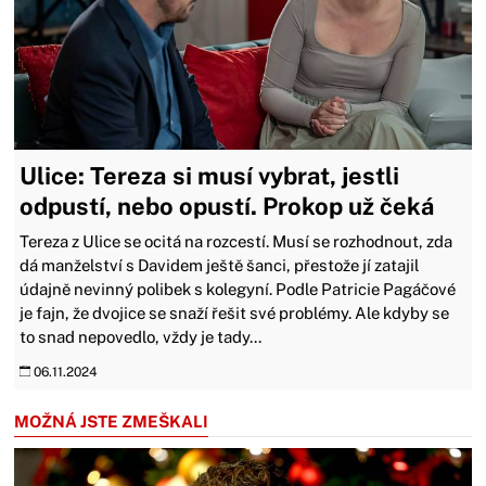
Ulice: Tereza si musí vybrat, jestli
odpustí, nebo opustí. Prokop už čeká
Tereza z Ulice se ocitá na rozcestí. Musí se rozhodnout, zda
dá manželství s Davidem ještě šanci, přestože jí zatajil
údajně nevinný polibek s kolegyní. Podle Patricie Pagáčové
je fajn, že dvojice se snaží řešit své problémy. Ale kdyby se
to snad nepovedlo, vždy je tady...
06.11.2024
MOŽNÁ JSTE ZMEŠKALI