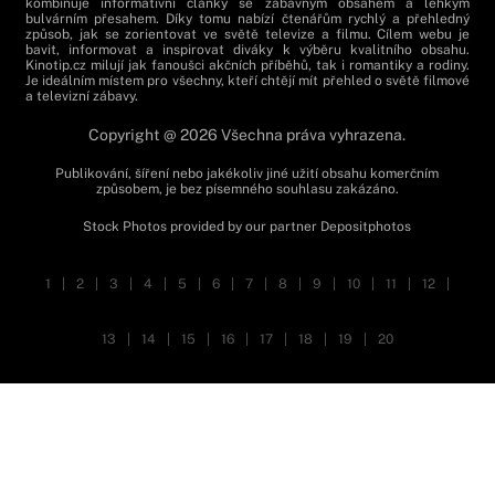
kombinuje informativní články se zábavným obsahem a lehkým
bulvárním přesahem. Díky tomu nabízí čtenářům rychlý a přehledný
způsob, jak se zorientovat ve světě televize a filmu. Cílem webu je
bavit, informovat a inspirovat diváky k výběru kvalitního obsahu.
Kinotip.cz milují jak fanoušci akčních příběhů, tak i romantiky a rodiny.
Je ideálním místem pro všechny, kteří chtějí mít přehled o světě filmové
a televizní zábavy.
Copyright @ 2026 Všechna práva vyhrazena.
Publikování, šíření nebo jakékoliv jiné užití obsahu komerčním
způsobem, je bez písemného souhlasu zakázáno.
Stock Photos provided by our partner
Depositphotos
1
|
2
|
3
|
4
|
5
|
6
|
7
|
8
|
9
|
10
|
11
|
12
|
13
|
14
|
15
|
16
|
17
|
18
|
19
|
20