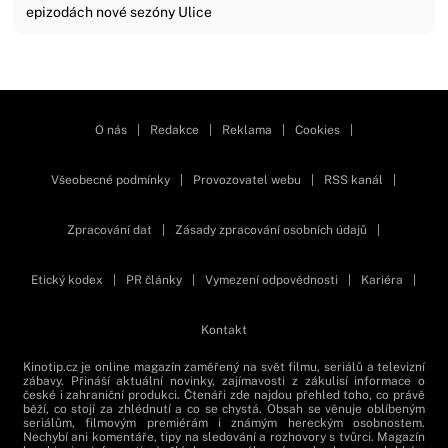
epizodách nové sezóny Ulice
Zavřít reklamu
O nás
|
Redakce
|
Reklama
|
Cookies
|
Všeobecné podmínky
|
Provozovatel webu
|
RSS kanál
|
Zpracování dat
|
Zásady zpracování osobních údajů
|
Etický kodex
|
PR články
|
Vymezení odpovědnosti
|
Kariéra
|
Kontakt
Kinotip.cz je online magazín zaměřený na svět filmu, seriálů a televizní
zábavy. Přináší aktuální novinky, zajímavosti z zákulisí informace o
české i zahraniční produkci. Čtenáři zde najdou přehled toho, co právě
běží, co stojí za zhlédnutí a co se chystá. Obsah se věnuje oblíbeným
seriálům, filmovým premiérám i známým hereckým osobnostem.
Nechybí ani komentáře, tipy na sledování a rozhovory s tvůrci. Magazín