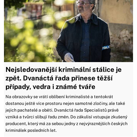
Nejsledovanější kriminální stálice je
zpět. Dvanáctá řada přinese těžší
případy, vedra i známé tváře
Na obrazovky se vrátí oblíbení kriminalisté a tentokrát
dostanou ještě více prostoru nejen samotné zločiny, ale také
jejich pachatelé a oběti. Dvanáctá řada Specialistů právě
vzniká a tvůrci slibují řadu změn. Do zákulisí vstupuje zkušený
producent, který má za sebou jedny z nejvýraznějších českých
kriminálek posledních let.