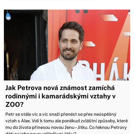
Jak Petrova nová známost zamíchá
rodinnými i kamarádskými vztahy v
ZOO?
Petr se stále víc a víc snaží přenést se přes neúspěšný
vztah s Alex. Volí k tomu ale poněkud zvláštní způsoby, které
mu do života přinesou novou ženu – Jitku. Co řeknou Petrovy
děti na jeho novou přítelkyni Jitku?