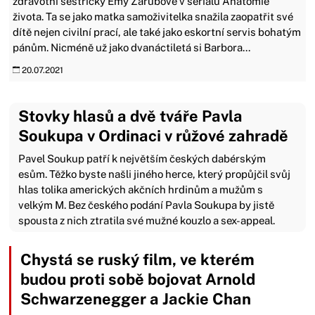
zdravotní sestřičky Emy Zárubové v seriálu Anatomie
života. Ta se jako matka samoživitelka snažila zaopatřit své
dítě nejen civilní prací, ale také jako eskortní servis bohatým
pánům. Nicméně už jako dvanáctiletá si Barbora...
20.07.2021
Stovky hlasů a dvě tváře Pavla
Soukupa v Ordinaci v růžové zahradě
Pavel Soukup patří k největším českých dabérským
esům. Těžko byste našli jiného herce, který propůjčil svůj
hlas tolika amerických akčních hrdinům a mužům s
velkým M. Bez českého podání Pavla Soukupa by jistě
spousta z nich ztratila své mužné kouzlo a sex-appeal.
Chystá se ruský film, ve kterém
budou proti sobě bojovat Arnold
Schwarzenegger a Jackie Chan