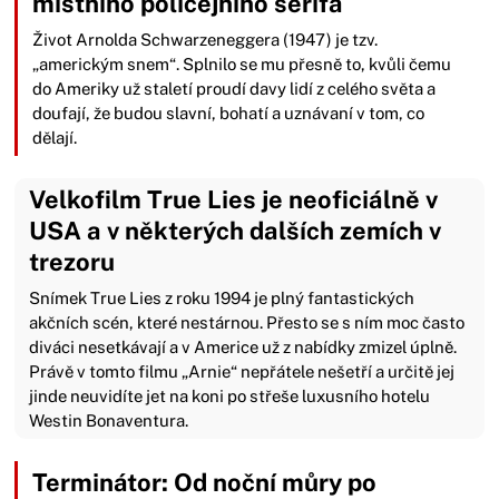
místního policejního šerifa
Život Arnolda Schwarzeneggera (1947) je tzv.
„americkým snem“. Splnilo se mu přesně to, kvůli čemu
do Ameriky už staletí proudí davy lidí z celého světa a
doufají, že budou slavní, bohatí a uznávaní v tom, co
dělají.
Velkofilm True Lies je neoficiálně v
USA a v některých dalších zemích v
trezoru
Snímek True Lies z roku 1994 je plný fantastických
akčních scén, které nestárnou. Přesto se s ním moc často
diváci nesetkávají a v Americe už z nabídky zmizel úplně.
Právě v tomto filmu „Arnie“ nepřátele nešetří a určitě jej
jinde neuvidíte jet na koni po střeše luxusního hotelu
Westin Bonaventura.
Terminátor: Od noční můry po