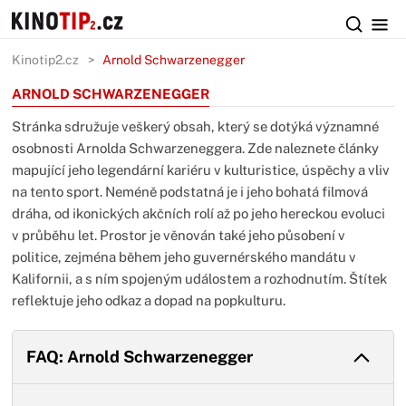
Kinotip2.cz
Arnold Schwarzenegger
ARNOLD SCHWARZENEGGER
Stránka sdružuje veškerý obsah, který se dotýká významné
osobnosti Arnolda Schwarzeneggera. Zde naleznete články
mapující jeho legendární kariéru v kulturistice, úspěchy a vliv
na tento sport. Neméně podstatná je i jeho bohatá filmová
dráha, od ikonických akčních rolí až po jeho hereckou evoluci
v průběhu let. Prostor je věnován také jeho působení v
politice, zejména během jeho guvernérského mandátu v
Kalifornii, a s ním spojeným událostem a rozhodnutím. Štítek
reflektuje jeho odkaz a dopad na popkulturu.
FAQ: Arnold Schwarzenegger