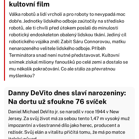
kultovní film
Válka robotů a lidí vrcholí a pro roboty to nevypadá moc
dobře. Jednotky lidského odboje zaútočily na středisko
robotů, ale ti chvíli před útokem poslali do minulosti
robotický endoskeleton obalený lidskou tkání. Jediný cíl
robotického vojáka zněl: Zabít Sáru Connorovou, matku
nenarozeného velitele lidského odboje. Příběh
Terminátora snad není nutné představovat. Kultovní
snímek získal miliony fanoušků po celé zemi a dostalo se
mu několik pokračování. Co ale stálo za převratnou
myšlenkou?
Danny DeVito dnes slaví narozeniny:
Na dortu už sfoukne 76 svíček
Daniel Michael DeVito jr. se narodil v roce 1944 v New
Jersey. Za svůj život má za sebou tento 1,47 m vysoký muž
impozantní a všestranné dílo jako herec, producent a
režisér. Svůj elán a vitalitu přičítá tomu, že má po matce
italský původ.