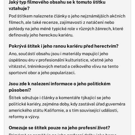
Jaký typ filmového obsahu se k tomuto štítku
vztahuje?
Pod štítkem naleznete články o jeho nejznámějších akčních
filmech, ale také recenze, zajímavosti z natáčení nebo
pohledy na jeho méně typické role v různých žánrech, které
definovaly jeho hereckou kariéru.
Pokrývá štítek i jeho ranou kariéru před herectvím?
Ano, součástí obsahu jsou i materiály mapující jeho
úspěšnou éru v profesionální kulturistice, včetně jeho
vítězství, tréninkových metod a celkového vlivu na tento
sportovní obor a jeho popularizaci.
Jsou zde k nalezení informace o jeho politickém
působení?
Štítek sdružuje i články a komentáře týkající se jeho
politické kariéry, zejména doby, kdy zastával úřad guvernéra
amerického státu Kalifornie, a s tím související události,
reformy a výzvy.
Omezuje se štítek pouze na jeho profesní život?