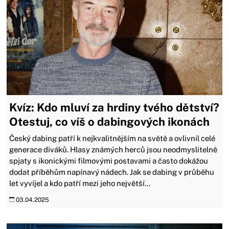
Kvíz: Kdo mluví za hrdiny tvého dětství?
Otestuj, co víš o dabingových ikonách
Český dabing patří k nejkvalitnějším na světě a ovlivnil celé
generace diváků. Hlasy známých herců jsou neodmyslitelně
spjaty s ikonickými filmovými postavami a často dokážou
dodat příběhům napínavý nádech. Jak se dabing v průběhu
let vyvíjel a kdo patří mezi jeho největší...
03.04.2025