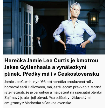
Herečka Jamie Lee Curtis je kmotrou
Jakea Gyllenhaala a vynálezkyní
plínek. Předky má i v Československu
Jamie Lee Curtis, nyní 66letá herečka proslavená rolí v
hororové sérii Halloween, má ještě lecčím překvapit. Možná
jste netušili, že je baronkou a má patent na speciální plenky.
Zajímavý je ale i její původ. Prarodiče byli židovskými
emigranty z Maďarska a Československa.