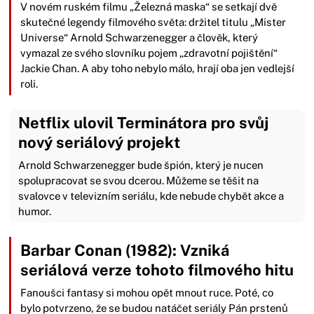
V novém ruském filmu „Železná maska“ se setkají dvě
skutečné legendy filmového světa: držitel titulu „Mister
Universe“ Arnold Schwarzenegger a člověk, který
vymazal ze svého slovníku pojem „zdravotní pojištění“
Jackie Chan. A aby toho nebylo málo, hrají oba jen vedlejší
roli.
Netflix ulovil Terminátora pro svůj
nový seriálový projekt
Arnold Schwarzenegger bude špión, který je nucen
spolupracovat se svou dcerou. Můžeme se těšit na
svalovce v televizním seriálu, kde nebude chybět akce a
humor.
Barbar Conan (1982): Vzniká
seriálová verze tohoto filmového hitu
Fanoušci fantasy si mohou opět mnout ruce. Poté, co
bylo potvrzeno, že se budou natáčet seriály Pán prstenů