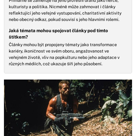
Primárně se zaměřuje na jeho profesní dráhu jako herce,
kulturisty a politika. Nicméně může zahrnovat i články
reflektující jeho veřejné vystupování, charitativní aktivity
nebo obecný odkaz, pokud souvisí s jeho hlavními rolemi.
Jaká témata mohou spojovat články pod tímto
štítkem?
Články mohou být propojeny tématy jako transformace
kariéry, ikoničnost ve svém oboru, angažovanost ve
veřejném životě, vliv na popkulturu nebo jeho adaptace v
různých médiích, což ukazuje šíři jeho působení.