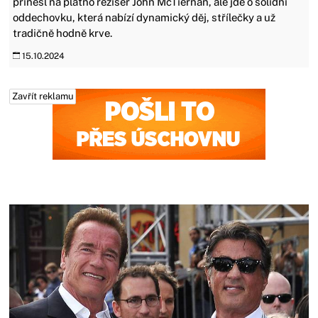
přinesl na plátno režisér John McTiernan, ale jde o solidní
oddechovku, která nabízí dynamický děj, střílečky a už
tradičně hodně krve.
15.10.2024
Zavřít reklamu
Zavřít reklamu