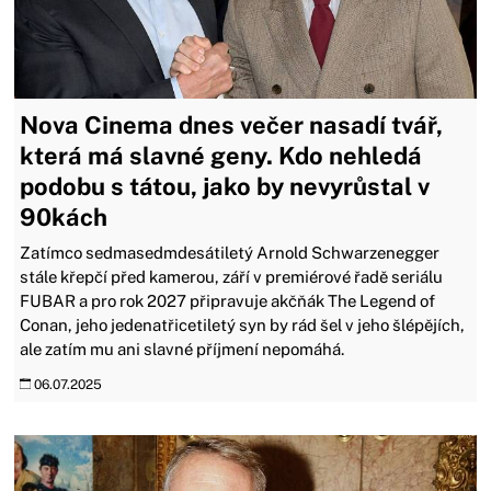
Nova Cinema dnes večer nasadí tvář,
která má slavné geny. Kdo nehledá
podobu s tátou, jako by nevyrůstal v
90kách
Zatímco sedmasedmdesátiletý Arnold Schwarzenegger
stále křepčí před kamerou, září v premiérové řadě seriálu
FUBAR a pro rok 2027 připravuje akčňák The Legend of
Conan, jeho jedenatřicetiletý syn by rád šel v jeho šlépějích,
ale zatím mu ani slavné příjmení nepomáhá.
06.07.2025