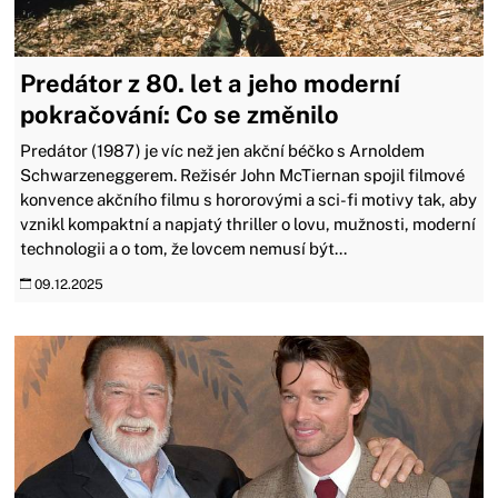
Predátor z 80. let a jeho moderní
pokračování: Co se změnilo
Predátor (1987) je víc než jen akční béčko s Arnoldem
Schwarzeneggerem. Režisér John McTiernan spojil filmové
konvence akčního filmu s hororovými a sci-fi motivy tak, aby
vznikl kompaktní a napjatý thriller o lovu, mužnosti, moderní
technologii a o tom, že lovcem nemusí být...
09.12.2025