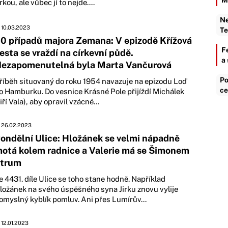
M
irkou, ale vůbec jí to nejde....
Ne
10.03.2023
Te
0 případů majora Zemana: V epizodě Křížová
F
esta se vraždí na církevní půdě.
a
ezapomenutelná byla Marta Vančurová
Po
říběh situovaný do roku 1954 navazuje na epizodu Loď
ce
o Hamburku. Do vesnice Krásné Pole přijíždí Michálek
Jiří Vala), aby opravil vzácné...
26.02.2023
ondělní Ulice: Hložánek se velmi nápadně
otá kolem radnice a Valerie má se Šimonem
trum
e 4431. díle Ulice se toho stane hodně. Například
ložánek na svého úspěšného syna Jirku znovu vylije
omyslný kyblík pomluv. Ani přes Lumírův...
12.01.2023