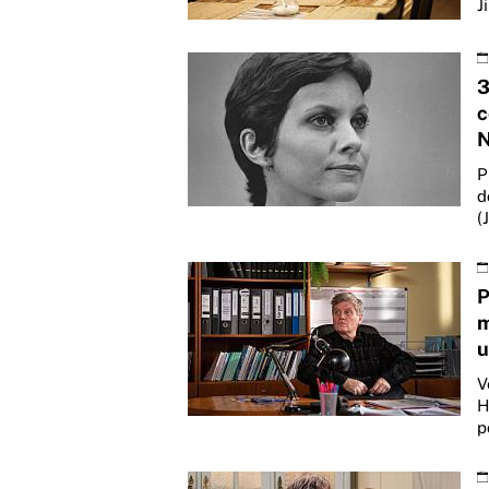
J
3
c
N
P
d
(
P
m
u
V
H
p