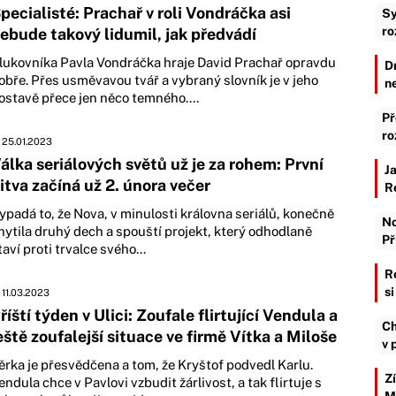
pecialisté: Prachař v roli Vondráčka asi
Sy
ro
ebude takový lidumil, jak předvádí
lukovníka Pavla Vondráčka hraje David Prachař opravdu
D
obře. Přes usměvavou tvář a vybraný slovník je v jeho
n
ostavě přece jen něco temného....
Př
ro
25.01.2023
álka seriálových světů už je za rohem: První
J
itva začíná už 2. února večer
R
ypadá to, že Nova, v minulosti královna seriálů, konečně
No
hytila druhý dech a spouští projekt, který odhodlaně
Př
taví proti trvalce svého...
R
s
11.03.2023
říští týden v Ulici: Zoufale flirtující Vendula a
Ch
eště zoufalejší situace ve firmě Vítka a Miloše
v 
ěrka je přesvědčena a tom, že Kryštof podvedl Karlu.
Z
endula chce v Pavlovi vzbudit žárlivost, a tak flirtuje s