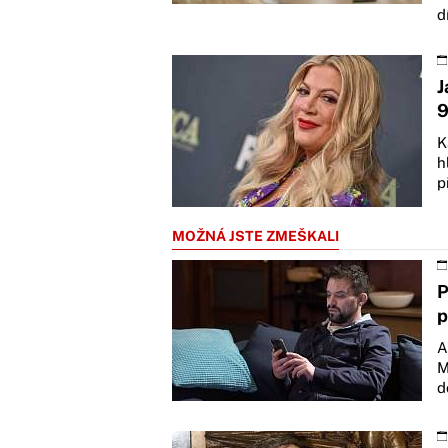
d
J
9
K
h
p
MOŽNÁ JSTE ZMEŠKALI
P
p
A
M
d