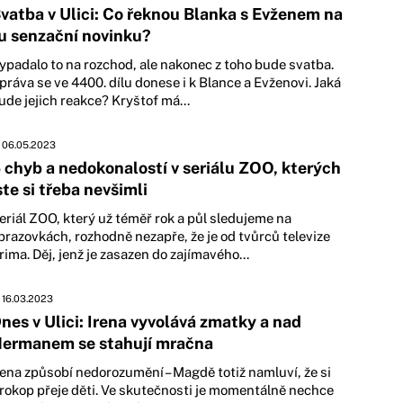
vatba v Ulici: Co řeknou Blanka s Evženem na
u senzační novinku?
ypadalo to na rozchod, ale nakonec z toho bude svatba.
práva se ve 4400. dílu donese i k Blance a Evženovi. Jaká
ude jejich reakce? Kryštof má...
06.05.2023
 chyb a nedokonalostí v seriálu ZOO, kterých
ste si třeba nevšimli
eriál ZOO, který už téměř rok a půl sledujeme na
brazovkách, rozhodně nezapře, že je od tvůrců televize
rima. Děj, jenž je zasazen do zajímavého...
16.03.2023
nes v Ulici: Irena vyvolává zmatky a nad
ermanem se stahují mračna
rena způsobí nedorozumění – Magdě totiž namluví, že si
rokop přeje děti. Ve skutečnosti je momentálně nechce