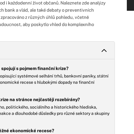
d i každodenní život občanů. Naleznete zde analýzy
ch bank a vlád, ale také debaty o preventivních
e zpracováno z různých úhlů pohledu, včetně
budoucnost, aby poskytlo vhled do komplexního
 spojují s pojmem finanční krize?
pisující systémové selhání trhů, bankovní paniky, státní
ekonomické recese s hlubokými dopady na finanční
rize na stránce nejčastěji rozebírány?
, politického, sociálního a historického hlediska,
 reakce a dlouhodobé důsledky pro různé sektory a skupiny
 běžné ekonomické recese?