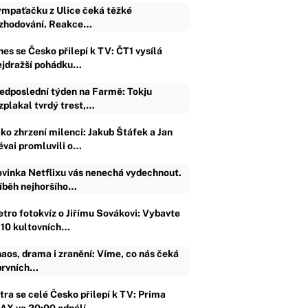
mpaťačku z Ulice čeká těžké
zhodování. Reakce…
nes se Česko přilepí k TV: ČT1 vysílá
ejdražší pohádku…
edposlední týden na Farmě: Tokju
zplakal tvrdý trest,…
ako zhrzení milenci: Jakub Štáfek a Jan
évai promluvili o…
vinka Netflixu vás nenechá vydechnout.
íběh nejhoršího…
etro fotokvíz o Jiřímu Sovákovi: Vybavte
i 10 kultovních…
aos, drama i zranění: Víme, co nás čeká
prvních…
ítra se celé Česko přilepí k TV: Prima