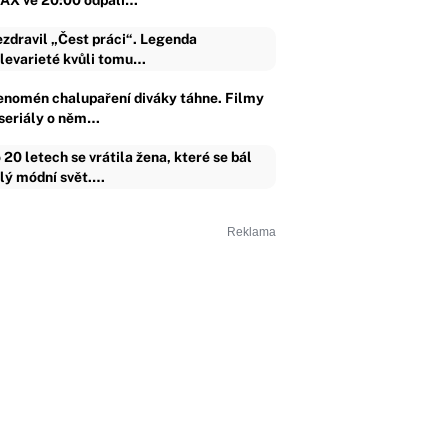
AX ve 20:00 odpálí…
zdravil „Čest práci“. Legenda
levarieté kvůli tomu…
enomén chalupaření diváky táhne. Filmy
 seriály o něm…
 20 letech se vrátila žena, které se bál
lý módní svět.…