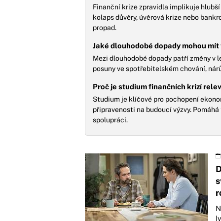
Finanční krize zpravidla implikuje hlubš
kolaps důvěry, úvěrová krize nebo bankr
propad.
Jaké dlouhodobé dopady mohou mít f
Mezi dlouhodobé dopady patří změny v leg
posuny ve spotřebitelském chování, nárů
Proč je studium finančních krizí rele
Studium je klíčové pro pochopení ekono
připravenosti na budoucí výzvy. Pomáhá
spolupráci.
D
s
r
N
I