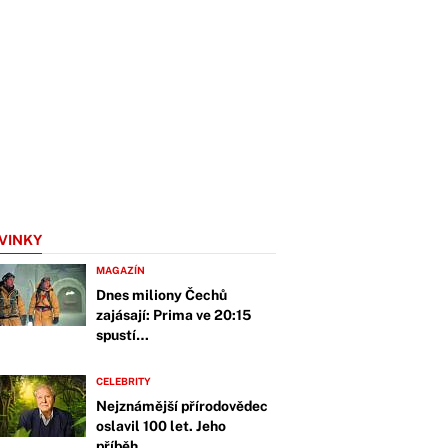
VINKY
MAGAZÍN
Dnes miliony Čechů
zajásají: Prima ve 20:15
spustí…
CELEBRITY
Nejznámější přírodovědec
oslavil 100 let. Jeho
příběh…