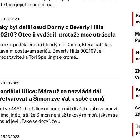
ítě bylo jejich plánem „na...
K
09.07.2020
m
aký byl další osud Donny z Beverly Hills
0210? Otec ji vydědil, protože moc utrácela
Ma
Pa
am se poděla cudná blondýnka Donna, která patřila k
lavním postavám seriálu Beverly Hills 90210? Její
H
ředstavitelka Tori Spelling se kromě...
n
Zí
Ci
26.03.2023
K
ondělní Ulice: Mára už se nezvládá dál
n
řetvařovat a Šimon zve Val k sobě domů
Se
ni ve 4451. díle Ulice nebudou mít diváci o zábavu nouzi.
Zd
imo jiné zjistí, že Šimon není až takový mimoň, jakým se
osud jevil. Také se dozví, že...
T
p
05.03.2023