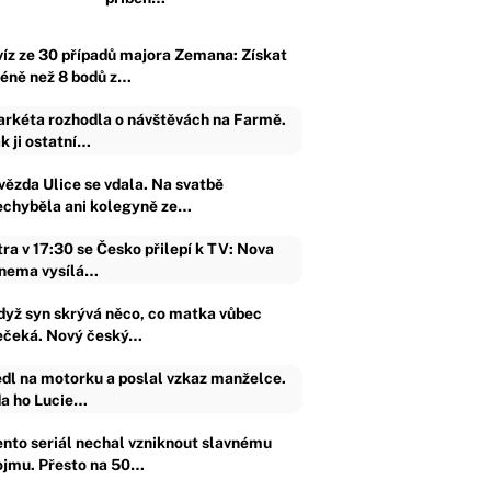
víz ze 30 případů majora Zemana: Získat
éně než 8 bodů z…
rkéta rozhodla o návštěvách na Farmě.
k ji ostatní…
vězda Ulice se vdala. Na svatbě
echyběla ani kolegyně ze…
tra v 17:30 se Česko přilepí k TV: Nova
nema vysílá…
dyž syn skrývá něco, co matka vůbec
ečeká. Nový český…
dl na motorku a poslal vzkaz manželce.
a ho Lucie…
ento seriál nechal vzniknout slavnému
ojmu. Přesto na 50…