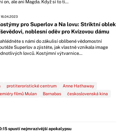
ni on, ale ani Magda. Když si to ti...
16.04.2023
ostýmy pro Superlov a Na lovu: Striktní oblek
ševědovi, noblesní oděv pro Kvízovou dámu
ahlédněte s námi do zákulisí oblíbené vědomostní
outěže Superlov a zjistěte, jak vlastně vznikala image
ednotlivých lovců. Kostýmní výtvarnice...
a
protiteroristické centrum
Anne Hathaway
emiéry filmů Mulan
Barnabas
československá kina
0:15 spustí nejmrazivější apokalypsu