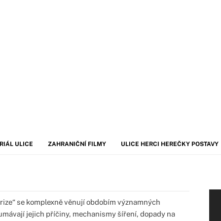
RIÁL ULICE
ZAHRANIČNÍ FILMY
ULICE HERCI HEREČKY POSTAVY
krize“ se komplexně věnují obdobím významných
mávají jejich příčiny, mechanismy šíření, dopady na