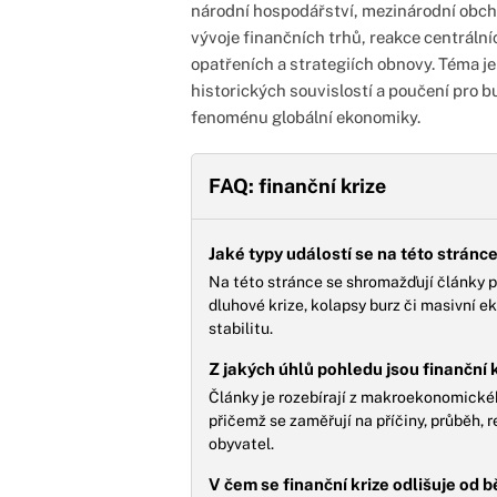
národní hospodářství, mezinárodní obcho
vývoje finančních trhů, reakce centrální
opatřeních a strategiích obnovy. Téma j
historických souvislostí a poučení pro 
fenoménu globální ekonomiky.
FAQ: finanční krize
Jaké typy událostí se na této stránce
Na této stránce se shromažďují články po
dluhové krize, kolapsy burz či masivní 
stabilitu.
Z jakých úhlů pohledu jsou finanční k
Články je rozebírají z makroekonomického
přičemž se zaměřují na příčiny, průběh,
obyvatel.
V čem se finanční krize odlišuje od