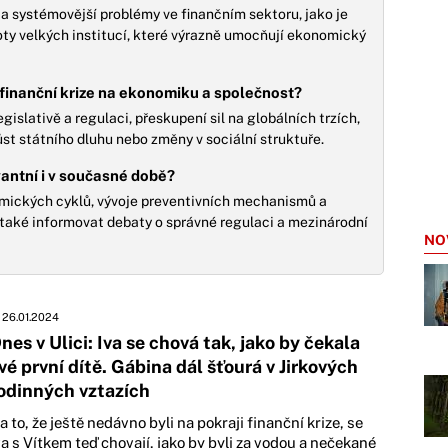
í a systémovější problémy ve finančním sektoru, jako je
oty velkých institucí, které výrazně umocňují ekonomický
inanční krize na ekonomiku a společnost?
islativě a regulaci, přeskupení sil na globálních trzích,
st státního dluhu nebo změny v sociální struktuře.
vantní i v současné době?
mických cyklů, vývoje preventivních mechanismů a
 také informovat debaty o správné regulaci a mezinárodní
NO
26.01.2024
nes v Ulici: Iva se chová tak, jako by čekala
vé první dítě. Gábina dál šťourá v Jirkových
odinných vztazích
a to, že ještě nedávno byli na pokraji finanční krize, se
va s Vítkem teď chovají, jako by byli za vodou a nečekané