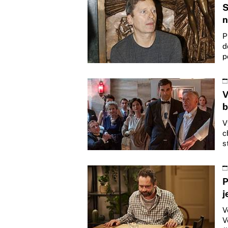
S
n
P
d
p
V
b
V
c
s
P
j
V
V