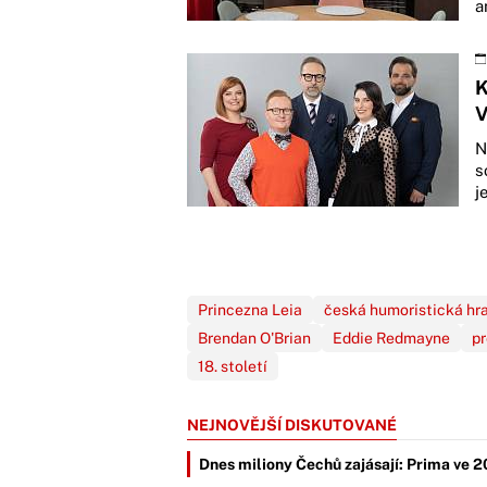
a
K
V
N
s
j
Princezna Leia
česká humoristická hr
Brendan O'Brian
Eddie Redmayne
pr
18. století
NEJNOVĚJŠÍ DISKUTOVANÉ
Dnes miliony Čechů zajásají: Prima ve 2