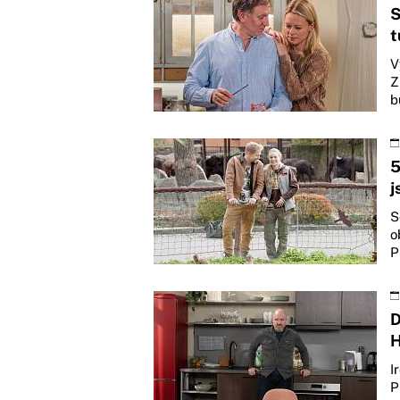
S
t
V
Z
b
5
j
S
o
P
D
H
I
P