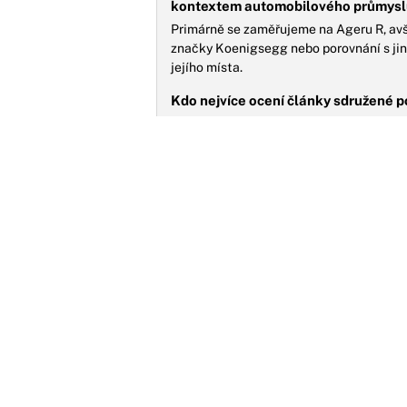
kontextem automobilového průmysl
Primárně se zaměřujeme na Ageru R, avš
značky Koenigsegg nebo porovnání s jiný
jejího místa.
Kdo nejvíce ocení články sdružené p
Obsah je určen pro nadšence do sportovn
zajímají o špičkové inženýrství, a každé
automobilů světa.
Jsou články rozděleny podle jednotl
existují?
Články se primárně soustředí na model 
aktualizace, limitované edice nebo klíčov
pro daný obsah.
N
h