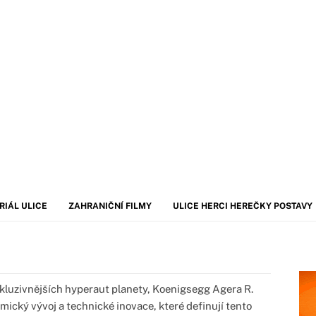
RIÁL ULICE
ZAHRANIČNÍ FILMY
ULICE HERCI HEREČKY POSTAVY
xkluzivnějších hyperaut planety, Koenigsegg Agera R.
ický vývoj a technické inovace, které definují tento