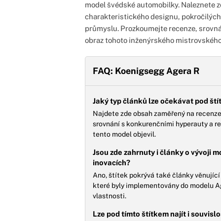
model švédské automobilky. Naleznete zd
charakteristického designu, pokročilých
průmyslu. Prozkoumejte recenze, srovnán
obraz tohoto inženýrského mistrovského 
FAQ: Koenigsegg Agera R
Jaký typ článků lze očekávat pod š
Najdete zde obsah zaměřený na recenze 
srovnání s konkurenčními hyperauty a re
tento model objevil.
Jsou zde zahrnuty i články o vývoji
inovacích?
Ano, štítek pokrývá také články věnující
které byly implementovány do modelu Ager
vlastnosti.
Lze pod tímto štítkem najít i souvis