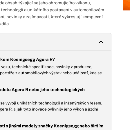
e obsah týkající se jeho ohromujícího výkonu,
 technologií a unikátního postavení v automobilovém
í, novinky a zajímavosti, které vykreslují komplexní
díla.
títkem Koenigsegg Agera R?
vozu, technické specifikace, novinky z produkce,
portáže z automobilových výstav nebo událostí, kde se
 modelu Agera R nebo jeho technologických
 se vývoji unikátních technologií a inženýrských řešení,
a R, a jak tyto inovace ovlivnily jeho výkon a jízdní
losti s jinými modely značky Koenigsegg nebo širším