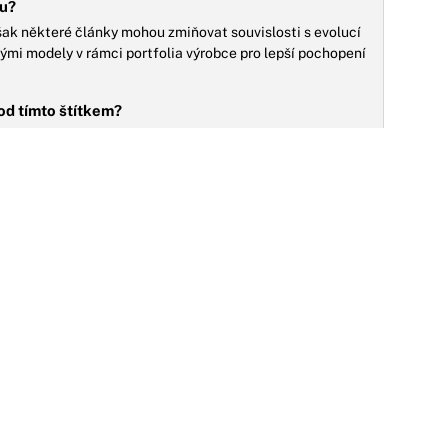
u?
ak některé články mohou zmiňovat souvislosti s evolucí
mi modely v rámci portfolia výrobce pro lepší pochopení
od tímto štítkem?
ích a luxusních vozů, technické fanoušky, kteří se
ho, kdo chce hlouběji poznat jeden z nejrychlejších
ivých verzí nebo ročníků modelu Agera R, pokud
NO
Agera R jako celek, ale mohou zdůrazňovat specifické
é milníky v jeho výrobě a historii, pokud jsou relevantní
07.11.2020
eed for Speed: V původním obsazení měl
rát Aaron Paul zápornou roli, proč nakonec ta