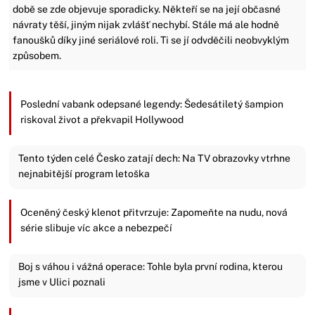
době se zde objevuje sporadicky. Někteří se na její občasné
návraty těší, jiným nijak zvlášť nechybí. Stále má ale hodně
fanoušků díky jiné seriálové roli. Ti se jí odvděčili neobvyklým
způsobem.
Poslední vabank odepsané legendy: Šedesátiletý šampion
riskoval život a překvapil Hollywood
Tento týden celé Česko zatají dech: Na TV obrazovky vtrhne
nejnabitější program letoška
Oceněný český klenot přitvrzuje: Zapomeňte na nudu, nová
série slibuje víc akce a nebezpečí
Boj s váhou i vážná operace: Tohle byla první rodina, kterou
jsme v Ulici poznali