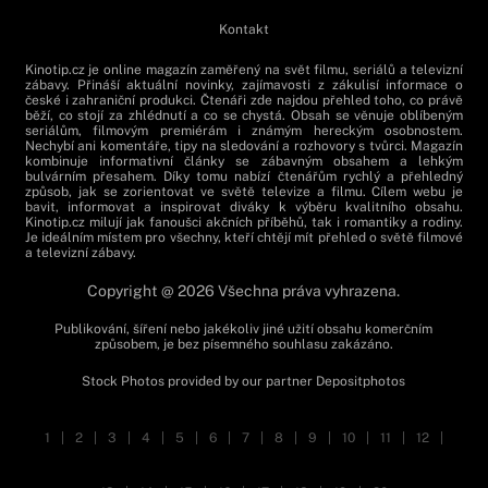
Kontakt
Kinotip.cz je online magazín zaměřený na svět filmu, seriálů a televizní
zábavy. Přináší aktuální novinky, zajímavosti z zákulisí informace o
české i zahraniční produkci. Čtenáři zde najdou přehled toho, co právě
běží, co stojí za zhlédnutí a co se chystá. Obsah se věnuje oblíbeným
seriálům, filmovým premiérám i známým hereckým osobnostem.
Nechybí ani komentáře, tipy na sledování a rozhovory s tvůrci. Magazín
kombinuje informativní články se zábavným obsahem a lehkým
bulvárním přesahem. Díky tomu nabízí čtenářům rychlý a přehledný
způsob, jak se zorientovat ve světě televize a filmu. Cílem webu je
bavit, informovat a inspirovat diváky k výběru kvalitního obsahu.
Kinotip.cz milují jak fanoušci akčních příběhů, tak i romantiky a rodiny.
Je ideálním místem pro všechny, kteří chtějí mít přehled o světě filmové
a televizní zábavy.
Copyright @ 2026 Všechna práva vyhrazena.
Publikování, šíření nebo jakékoliv jiné užití obsahu komerčním
způsobem, je bez písemného souhlasu zakázáno.
Stock Photos provided by our partner
Depositphotos
1
|
2
|
3
|
4
|
5
|
6
|
7
|
8
|
9
|
10
|
11
|
12
|