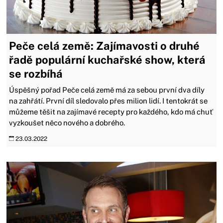
Peče celá země: Zajímavosti o druhé
řadě populární kuchařské show, která
se rozbíhá
Úspěšný pořad Peče celá země má za sebou první dva díly
na zahřátí. První díl sledovalo přes milion lidí. I tentokrát se
můžeme těšit na zajímavé recepty pro každého, kdo má chuť
vyzkoušet něco nového a dobrého.
23.03.2022