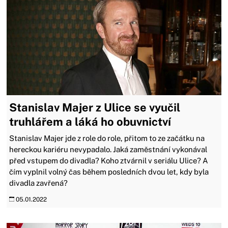
Stanislav Majer z Ulice se vyučil
truhlářem a láká ho obuvnictví
Stanislav Majer jde z role do role, přitom to ze začátku na
hereckou kariéru nevypadalo. Jaká zaměstnání vykonával
před vstupem do divadla? Koho ztvárnil v seriálu Ulice? A
čím vyplnil volný čas během posledních dvou let, kdy byla
divadla zavřená?
05.01.2022