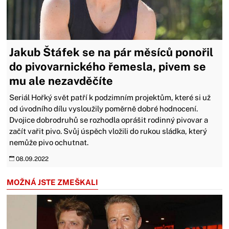
Jakub Štáfek se na pár měsíců ponořil
do pivovarnického řemesla, pivem se
mu ale nezavděčíte
Seriál Hořký svět patří k podzimním projektům, které si už
od úvodního dílu vysloužily poměrně dobré hodnocení.
Dvojice dobrodruhů se rozhodla oprášit rodinný pivovar a
začít vařit pivo. Svůj úspěch vložili do rukou sládka, který
nemůže pivo ochutnat.
08.09.2022
MOŽNÁ JSTE ZMEŠKALI