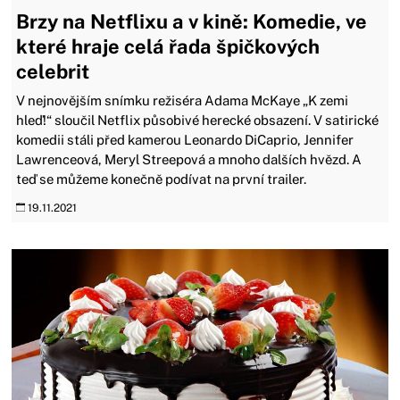
Brzy na Netflixu a v kině: Komedie, ve
které hraje celá řada špičkových
celebrit
V nejnovějším snímku režiséra Adama McKaye „K zemi
hleď!“ sloučil Netflix působivé herecké obsazení. V satirické
komedii stáli před kamerou Leonardo DiCaprio, Jennifer
Lawrenceová, Meryl Streepová a mnoho dalších hvězd. A
teď se můžeme konečně podívat na první trailer.
19.11.2021