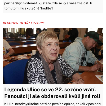
partnerských dilemat. Zjistěte, zda se vy a vaše znalosti k
tomuto filmu skutečně "hodíte"!
ULICE HERCI HEREČKY POSTAVY
Legenda Ulice se ve 22. sezóně vrátí.
Fanoušci ji ale obdarovali kvůli jiné roli
K Ulici neodmyslitelně patří od prvních epizod, ačkoli v poslední