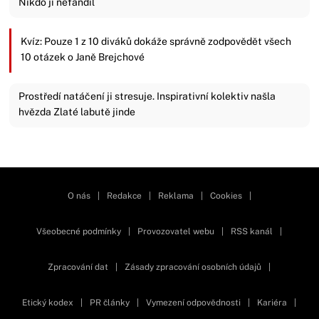
Nikdo jí nefandil
Kvíz: Pouze 1 z 10 diváků dokáže správně zodpovědět všech
10 otázek o Janě Brejchové
Prostředí natáčení ji stresuje. Inspirativní kolektiv našla
hvězda Zlaté labutě jinde
Zavřít reklamu
O nás
|
Redakce
|
Reklama
|
Cookies
|
Všeobecné podmínky
|
Provozovatel webu
|
RSS kanál
|
Zpracování dat
|
Zásady zpracování osobních údajů
|
Etický kodex
|
PR články
|
Vymezení odpovědnosti
|
Kariéra
|