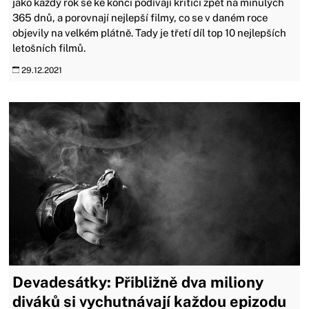
jako každý rok se ke konci podívají kritici zpět na minulých
365 dnů, a porovnají nejlepší filmy, co se v daném roce
objevily na velkém plátně. Tady je třetí díl top 10 nejlepších
letošních filmů.
29.12.2021
Devadesátky: Přibližně dva miliony
diváků si vychutnávají každou epizodu