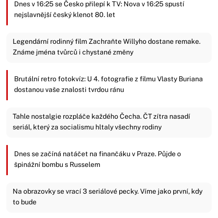
Dnes v 16:25 se Česko přilepí k TV: Nova v 16:25 spustí
nejslavnější český klenot 80. let
Legendární rodinný film Zachraňte Willyho dostane remake.
Známe jména tvůrců i chystané změny
Brutální retro fotokvíz: U 4. fotografie z filmu Vlasty Buriana
dostanou vaše znalosti tvrdou ránu
Tahle nostalgie rozpláče každého Čecha. ČT zítra nasadí
seriál, který za socialismu hltaly všechny rodiny
Dnes se začíná natáčet na finančáku v Praze. Půjde o
špinážní bombu s Russelem
Na obrazovky se vrací 3 seriálové pecky. Víme jako první, kdy
to bude