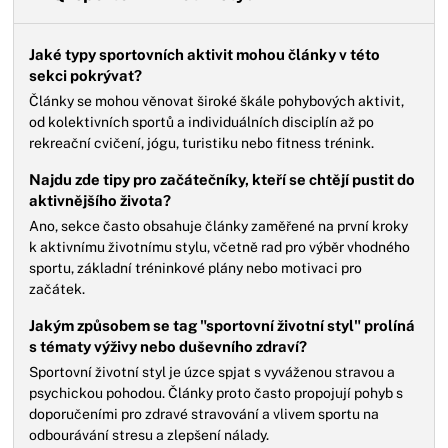
Jaké typy sportovních aktivit mohou články v této
sekci pokrývat?
Články se mohou věnovat široké škále pohybových aktivit,
od kolektivních sportů a individuálních disciplín až po
rekreační cvičení, jógu, turistiku nebo fitness trénink.
Najdu zde tipy pro začátečníky, kteří se chtějí pustit do
aktivnějšího života?
Ano, sekce často obsahuje články zaměřené na první kroky
k aktivnímu životnímu stylu, včetně rad pro výběr vhodného
sportu, základní tréninkové plány nebo motivaci pro
začátek.
Jakým způsobem se tag "sportovní životní styl" prolíná
s tématy výživy nebo duševního zdraví?
Sportovní životní styl je úzce spjat s vyváženou stravou a
psychickou pohodou. Články proto často propojují pohyb s
doporučeními pro zdravé stravování a vlivem sportu na
odbourávání stresu a zlepšení nálady.