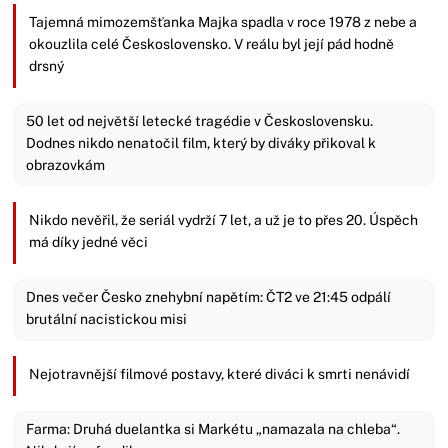
Tajemná mimozemšťanka Majka spadla v roce 1978 z nebe a
okouzlila celé Československo. V reálu byl její pád hodně
drsný
50 let od největší letecké tragédie v Československu.
Dodnes nikdo nenatočil film, který by diváky přikoval k
obrazovkám
Nikdo nevěřil, že seriál vydrží 7 let, a už je to přes 20. Úspěch
má díky jedné věci
Dnes večer Česko znehybní napětím: ČT2 ve 21:45 odpálí
brutální nacistickou misi
Nejotravnější filmové postavy, které diváci k smrti nenávidí
Farma: Druhá duelantka si Markétu „namazala na chleba“.