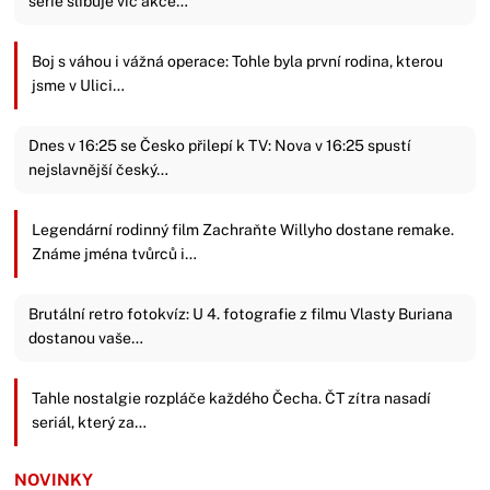
série slibuje víc akce…
Boj s váhou i vážná operace: Tohle byla první rodina, kterou
jsme v Ulici…
Dnes v 16:25 se Česko přilepí k TV: Nova v 16:25 spustí
nejslavnější český…
Legendární rodinný film Zachraňte Willyho dostane remake.
Známe jména tvůrců i…
Brutální retro fotokvíz: U 4. fotografie z filmu Vlasty Buriana
dostanou vaše…
Tahle nostalgie rozpláče každého Čecha. ČT zítra nasadí
seriál, který za…
NOVINKY