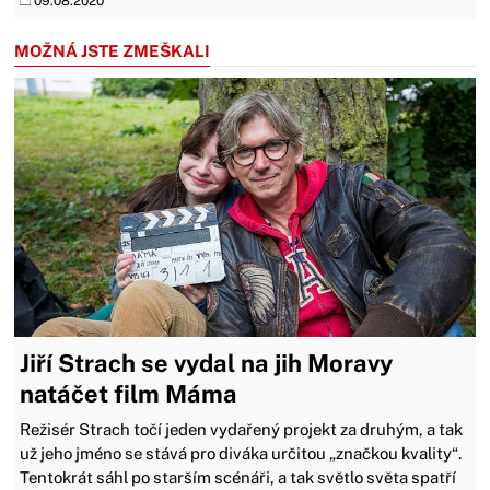
09.08.2020
MOŽNÁ JSTE ZMEŠKALI
Jiří Strach se vydal na jih Moravy
natáčet film Máma
Režisér Strach točí jeden vydařený projekt za druhým, a tak
už jeho jméno se stává pro diváka určitou „značkou kvality“.
Tentokrát sáhl po starším scénáři, a tak světlo světa spatří