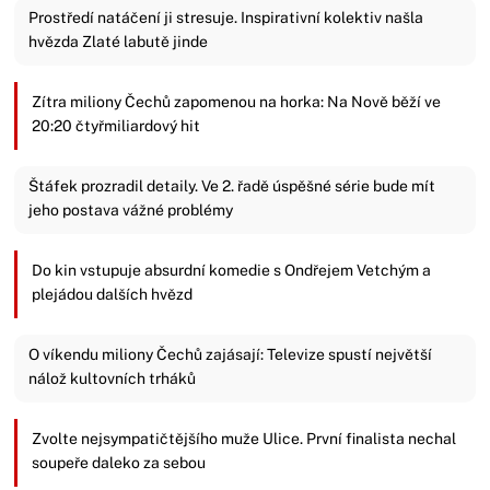
Prostředí natáčení ji stresuje. Inspirativní kolektiv našla
hvězda Zlaté labutě jinde
Zítra miliony Čechů zapomenou na horka: Na Nově běží ve
20:20 čtyřmiliardový hit
Štáfek prozradil detaily. Ve 2. řadě úspěšné série bude mít
jeho postava vážné problémy
Do kin vstupuje absurdní komedie s Ondřejem Vetchým a
plejádou dalších hvězd
O víkendu miliony Čechů zajásají: Televize spustí největší
nálož kultovních trháků
Zvolte nejsympatičtějšího muže Ulice. První finalista nechal
soupeře daleko za sebou