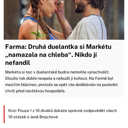
Farma: Druhá duelantka si Markétu
„namazala na chleba“. Nikdo jí
nefandil
Markéta si noc v duelantské budce nemohla vynachválit.
Dlouho tak dobře nespala a nebudil ji kohout. Na Farmě byl
mezitím blázinec, protože se opět vše dodělávalo na poslední
chvíli před návštěvou hospodáře.
Kvíz: Pouze 1 z 10 diváků dokáže správně zodpovědět všech
10 otázek o Janě Brejchové