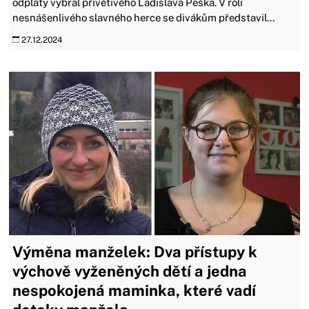
odplaty vybral přívětivého Ladislava Peška. V roli
nesnášenlivého slavného herce se divákům představil...
27.12.2024
Výměna manželek: Dva přístupy k
výchově vyženěných dětí a jedna
nespokojená maminka, které vadí