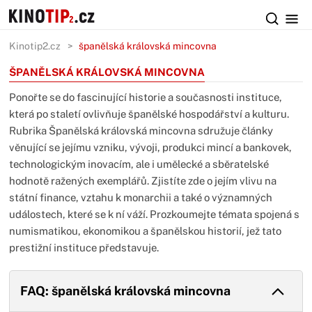
Kinotip2.cz
španělská královská mincovna
ŠPANĚLSKÁ KRÁLOVSKÁ MINCOVNA
Ponořte se do fascinující historie a současnosti instituce,
která po staletí ovlivňuje španělské hospodářství a kulturu.
Rubrika Španělská královská mincovna sdružuje články
věnující se jejímu vzniku, vývoji, produkci mincí a bankovek,
technologickým inovacím, ale i umělecké a sběratelské
hodnotě ražených exemplářů. Zjistíte zde o jejím vlivu na
státní finance, vztahu k monarchii a také o významných
událostech, které se k ní váží. Prozkoumejte témata spojená s
numismatikou, ekonomikou a španělskou historií, jež tato
prestižní instituce představuje.
FAQ: španělská královská mincovna