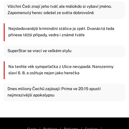
Všichni Češi znají jeho tvář, ale málokdo si vybaví jméno.
Zapomenutý herec odešel ze světa dobrovolně
Nejsledovanější kriminální stálice je zpět. Dvanáctá řada
přinese těžší případy, vedra i známé tváře
SuperStar se vrací ve velkém stylu
Na tenhle věk sympaťačka z Ulice nevypadá. Narozeniny
slaví 6. 8. a oslňuje nejen jako herečka
Dnes miliony Čechů zajásají: Prima ve 20:15 spustí
nejmrazivější apokalypsu
Zavřít reklamu