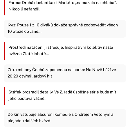
Farma: Druhá duelantka si Markétu „namazala na chleba“.
Nikdo jí nefandil
Kvíz: Pouze 1 z 10 diváků dokáže správně zodpovědět všech
10 otázek o Janě…
Prostředí natáčení ji stresuje. Inspirativní kolektiv našla
hvězda Zlaté labutě…
Zítra miliony Čechů zapomenou na horka: Na Nově běží ve
20:20 čtyřmiliardový hit
Štáfek prozradil detaily. Ve 2. řadě úspěšné série bude mít
jeho postava vážné…
Do kin vstupuje absurdní komedie s Ondřejem Vetchým a
plejádou dalších hvězd