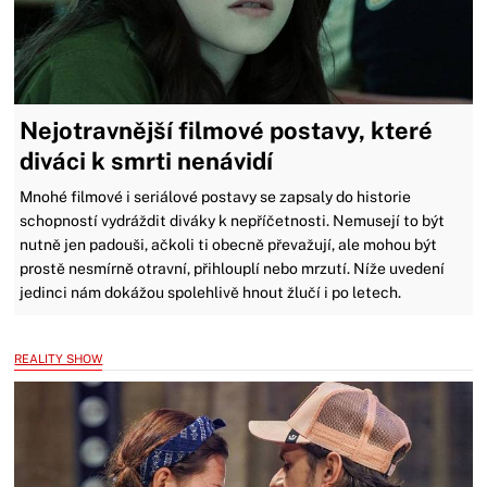
Nejotravnější filmové postavy, které
diváci k smrti nenávidí
Mnohé filmové i seriálové postavy se zapsaly do historie
schopností vydráždit diváky k nepříčetnosti. Nemusejí to být
nutně jen padouši, ačkoli ti obecně převažují, ale mohou být
prostě nesmírně otravní, přihlouplí nebo mrzutí. Níže uvedení
jedinci nám dokážou spolehlivě hnout žlučí i po letech.
REALITY SHOW