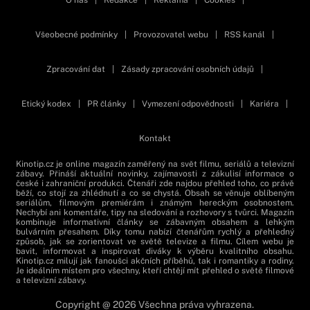
O nás
|
Redakce
|
Reklama
|
Cookies
|
Všeobecné podmínky
|
Provozovatel webu
|
RSS kanál
|
Zpracování dat
|
Zásady zpracování osobních údajů
|
Etický kodex
|
PR články
|
Vymezení odpovědnosti
|
Kariéra
|
Kontakt
Kinotip.cz je online magazín zaměřený na svět filmu, seriálů a televizní
zábavy. Přináší aktuální novinky, zajímavosti z zákulisí informace o
české i zahraniční produkci. Čtenáři zde najdou přehled toho, co právě
běží, co stojí za zhlédnutí a co se chystá. Obsah se věnuje oblíbeným
seriálům, filmovým premiérám i známým hereckým osobnostem.
Nechybí ani komentáře, tipy na sledování a rozhovory s tvůrci. Magazín
kombinuje informativní články se zábavným obsahem a lehkým
bulvárním přesahem. Díky tomu nabízí čtenářům rychlý a přehledný
způsob, jak se zorientovat ve světě televize a filmu. Cílem webu je
bavit, informovat a inspirovat diváky k výběru kvalitního obsahu.
Kinotip.cz milují jak fanoušci akčních příběhů, tak i romantiky a rodiny.
Je ideálním místem pro všechny, kteří chtějí mít přehled o světě filmové
a televizní zábavy.
Copyright @ 2026 Všechna práva vyhrazena.