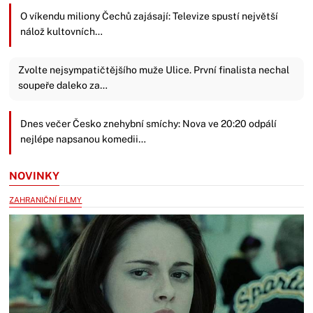
O víkendu miliony Čechů zajásají: Televize spustí největší
nálož kultovních…
Zvolte nejsympatičtějšího muže Ulice. První finalista nechal
soupeře daleko za…
Dnes večer Česko znehybní smíchy: Nova ve 20:20 odpálí
nejlépe napsanou komedii…
NOVINKY
ZAHRANIČNÍ FILMY