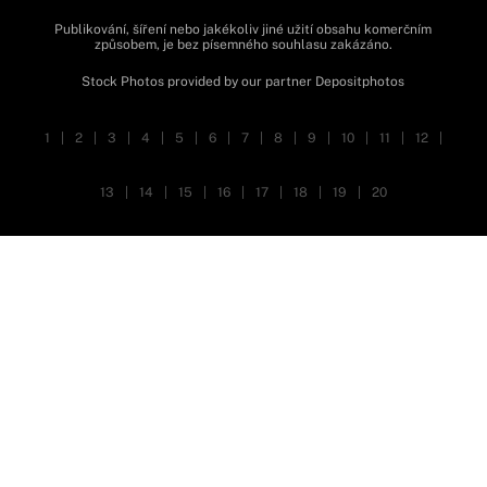
Publikování, šíření nebo jakékoliv jiné užití obsahu komerčním
způsobem, je bez písemného souhlasu zakázáno.
Stock Photos provided by our partner
Depositphotos
1
|
2
|
3
|
4
|
5
|
6
|
7
|
8
|
9
|
10
|
11
|
12
|
13
|
14
|
15
|
16
|
17
|
18
|
19
|
20