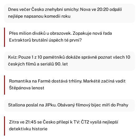
Dnes večer Česko znehybní smíchy: Nova ve 20:20 odpálí
nejlépe napsanou komedii roku
Přes milion diváků u obrazovek. Zopakuje nová řada
Extraktorů brutální úspěch té první?
Kvíz: Pouze 1 z 10 pamětníků dokáže správně poznat všech 10
českých filmů a seriálů 90. let
Romantika na Farmě dostává trhliny. Markétě začíná vadit
Štěpánova lenost
Stallona poslal na JIPku. Obávaný filmový bijec míří do Prahy
Zítra ve 21:45 se Česko přilepí k TV: ČT2 vysílá nejlepší
detektivku historie