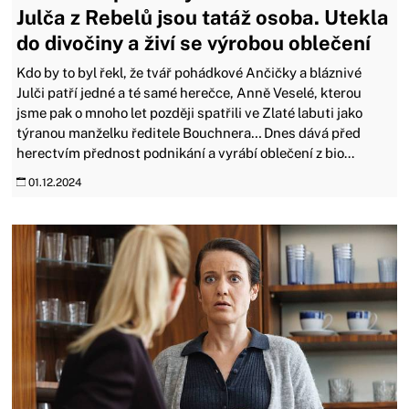
Julča z Rebelů jsou tatáž osoba. Utekla
do divočiny a živí se výrobou oblečení
Kdo by to byl řekl, že tvář pohádkové Ančičky a bláznivé
Julči patří jedné a té samé herečce, Anně Veselé, kterou
jsme pak o mnoho let později spatřili ve Zlaté labuti jako
týranou manželku ředitele Bouchnera… Dnes dává před
herectvím přednost podnikání a vyrábí oblečení z bio...
01.12.2024