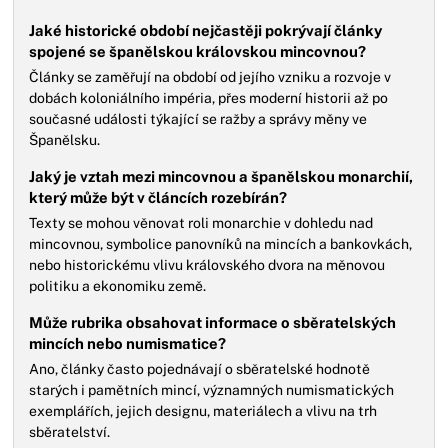
Jaké historické období nejčastěji pokrývají články
spojené se španělskou královskou mincovnou?
Články se zaměřují na období od jejího vzniku a rozvoje v
dobách koloniálního impéria, přes moderní historii až po
současné události týkající se ražby a správy měny ve
Španělsku.
Jaký je vztah mezi mincovnou a španělskou monarchií,
který může být v článcích rozebírán?
Texty se mohou věnovat roli monarchie v dohledu nad
mincovnou, symbolice panovníků na mincích a bankovkách,
nebo historickému vlivu královského dvora na měnovou
politiku a ekonomiku země.
Může rubrika obsahovat informace o sběratelských
mincích nebo numismatice?
Ano, články často pojednávají o sběratelské hodnotě
starých i pamětních mincí, významných numismatických
exemplářích, jejich designu, materiálech a vlivu na trh
sběratelství.