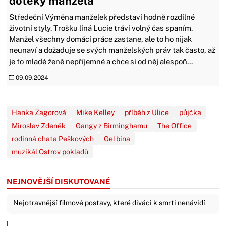
doteky manžela
Středeční Výměna manželek představí hodně rozdílné
životní styly. Trošku líná Lucie tráví volný čas spaním.
Manžel všechny domácí práce zastane, ale to ho nijak
neunaví a dožaduje se svých manželských práv tak často, až
je to mladé ženě nepříjemné a chce si od něj alespoň...
09.09.2024
Hanka Zagorová
Mike Kelley
příběh z Ulice
půjčka
Miroslav Zdeněk
Gangy z Birminghamu
The Office
rodinná chata Peškových
Ge1bina
muzikál Ostrov pokladů
NEJNOVĚJŠÍ DISKUTOVANÉ
Nejotravnější filmové postavy, které diváci k smrti nenávidí