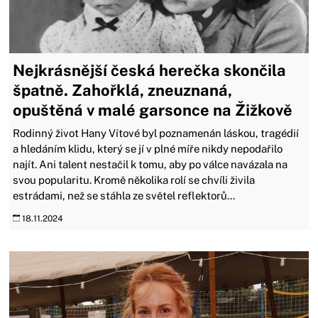
Nejkrásnější česká herečka skončila
špatně. Zahořklá, zneuznaná,
opuštěná v malé garsonce na Žižkově
Rodinný život Hany Vítové byl poznamenán láskou, tragédií
a hledáním klidu, který se jí v plné míře nikdy nepodařilo
najít. Ani talent nestačil k tomu, aby po válce navázala na
svou popularitu. Kromě několika rolí se chvíli živila
estrádami, než se stáhla ze světel reflektorů...
18.11.2024