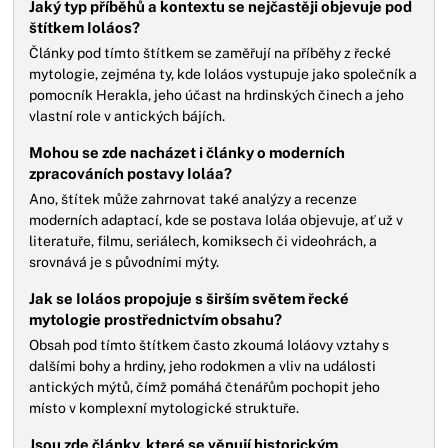
Jaký typ příběhů a kontextu se nejčastěji objevuje pod
štítkem Ioláos?
Články pod tímto štítkem se zaměřují na příběhy z řecké
mytologie, zejména ty, kde Ioláos vystupuje jako společník a
pomocník Herakla, jeho účast na hrdinských činech a jeho
vlastní role v antických bájích.
Mohou se zde nacházet i články o moderních
zpracováních postavy Ioláa?
Ano, štítek může zahrnovat také analýzy a recenze
moderních adaptací, kde se postava Ioláa objevuje, ať už v
literatuře, filmu, seriálech, komiksech či videohrách, a
srovnává je s původními mýty.
Jak se Ioláos propojuje s širším světem řecké
mytologie prostřednictvím obsahu?
Obsah pod tímto štítkem často zkoumá Ioláovy vztahy s
dalšími bohy a hrdiny, jeho rodokmen a vliv na události
antických mýtů, čímž pomáhá čtenářům pochopit jeho
místo v komplexní mytologické struktuře.
Jsou zde články, které se věnují historickým