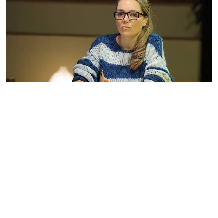
Ulice: Soňa Čechová novou ředitelkou
školy – Otíkova noční můra se možná
vyplní
Soňa vždycky toužila po vedoucí pozici, o tom snad žádný
divák nepochyboval. Teď se zdá, že by konečně mohla
dosáhnout svého a poté, co šikovně vystrnadila z
ředitelského křesla Magdu, možná zatočí i s neschopnou
Irenou. Otevři oči, Prokope, a zakroč, dokud je ještě čas.
25.03.2024