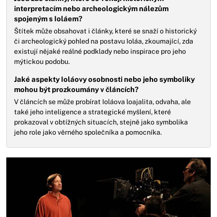
interpretacím nebo archeologickým nálezům
spojeným s Ioláem?
Štítek může obsahovat i články, které se snaží o historický
či archeologický pohled na postavu Ioláa, zkoumající, zda
existují nějaké reálné podklady nebo inspirace pro jeho
mýtickou podobu.
Jaké aspekty Ioláovy osobnosti nebo jeho symboliky
mohou být prozkoumány v článcích?
V článcích se může probírat Ioláova loajalita, odvaha, ale
také jeho inteligence a strategické myšlení, které
prokazoval v obtížných situacích, stejně jako symbolika
jeho role jako věrného společníka a pomocníka.