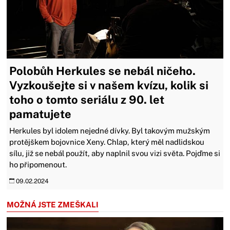
Polobůh Herkules se nebál ničeho.
Vyzkoušejte si v našem kvízu, kolik si
toho o tomto seriálu z 90. let
pamatujete
Herkules byl idolem nejedné dívky. Byl takovým mužským
protějškem bojovnice Xeny. Chlap, který měl nadlidskou
sílu, již se nebál použít, aby naplnil svou vizi světa. Pojďme si
ho připomenout.
09.02.2024
MOŽNÁ JSTE ZMEŠKALI