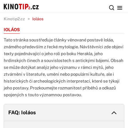
Kinotip2.cz
Ioláos
IOLÁOS
Tato stránka soustřeďuje články věnované postavě Ioláa,
známého především z řecké mytologie. Návštěvníci zde objeví
texty pojednávající o jeho roli po boku Herakla, jeho
hrdinských činech a souvislostech s antickými bájemi. Obsah
se může dotýkat analýz jeho významu v rámci mýtů, jeho
ztvárnění v literatuře, umění nebo populární kultuře, ale i
historických či archeologických interpretací, které se týkají
jeho postavy. Prozkoumejte rozmanitost příběhů a odkazů
spojených s touto významnou postavou.
FAQ: Ioláos